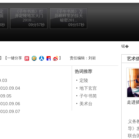
定
《子午书简》打
《子午书简》万
掘
开定陵地宫大门
历棺椁里的惊天
2010....
秘密201...
8秒
09分57秒
09分57秒
锘�
】
【一键分享
】
责任编辑：刘岩
艺术
热词推荐
.03
定陵
.09.04
地下玄宫
9.05
子午书简
走进
.09.06
美术台
.09.07
义务
导》
联合