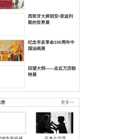
西班牙大师胡安•里波列
斯的世界展
纪念辛亥革命100周年中
国油画展
回望大明——走近万历朝
特展
推荐
更多>>
国城市幸福感
不孝七宗罪