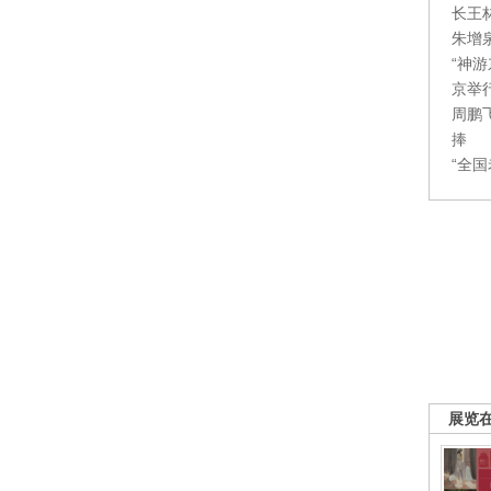
长王
朱增
“神
京举
周鹏
捧
“全
展览