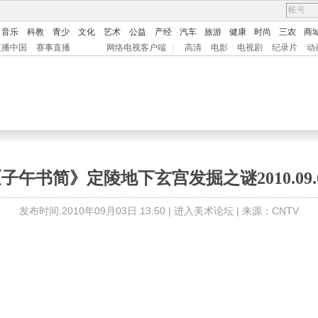
音乐
科教
青少
文化
艺术
公益
产经
汽车
旅游
健康
时尚
三农
商
直播中国
赛事直播
网络电视客户端
|
高清
电影
电视剧
纪录片
动
子午书简》定陵地下玄宫发掘之谜2010.09.
发布时间:2010年09月03日 13:50 |
进入美术论坛
| 来源：CNTV