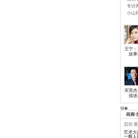
专访
小山
王宁：
故事
宋英杰
描述
锘�
画廊·
启功
黄
艺术大
一般人