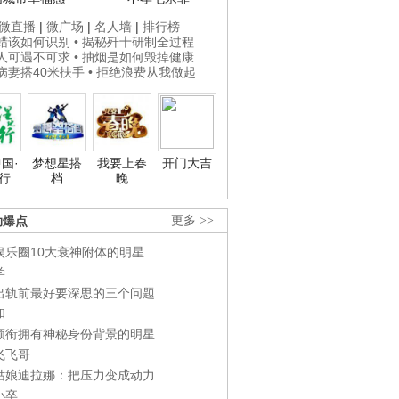
微直播
|
微广场
|
名人墙
|
排行榜
打蜡该如何识别
• 揭秘歼十研制全过程
贵人可遇不可求
• 抽烟是如何毁掉健康
为病妻搭40米扶手
• 拒绝浪费从我做起
国·
梦想星搭
我要上春
开门大吉
行
档
晚
劲爆点
更多 >>
娱乐圈10大衰神附体的明星
学
出轨前最好要深思的三个问题
和
领衔拥有神秘身份背景的明星
飞飞哥
姑娘迪拉娜：把压力变成动力
小卒