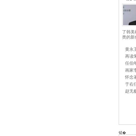
了韩美
类的新
黄永
再读
任伯
画家
怀念
于右
赵无
锘�