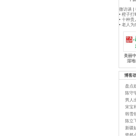
微访谈
|
• 橙子
• 十种
• 老人
美丽中
湿地
博客
盘点
陈守
男人
宋宝
韩雪
陈立
新疆
悠然