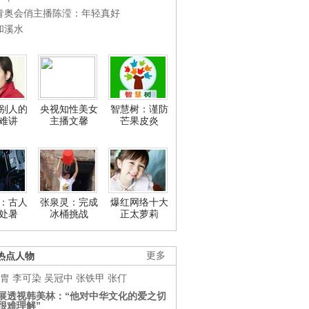
青奥会俏主播陈滢：年轻真好
和溪水
别人的
央视知性美女
智慧树：谨防
难讲
主播文馨
芒果皮炎
：古人
张泉灵：完成
爆红网络十大
处暑
冰桶挑战
正太萝莉
热点人物
更多
胄
李可染
吴冠中
张铁甲
张仃
展透视韩美林：“他对中华文化的爱之切
很难理解”