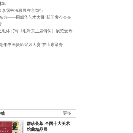
林旭
泉李霑书法联展在京举行
游东方——周韶华艺术大展”新闻发布会在
行
飞毛体书写《毛泽东主席诗词》展览受热
国老年书画摄影采风大赛”在山东举办
在线
更多
群珍荟萃-全国十大美术
馆藏精品展