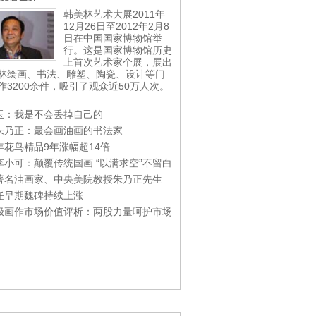
韩美林艺术大展2011年
12月26日至2012年2月8
日在中国国家博物馆举
行。这是国家博物馆历史
上首次艺术家个展，展出
林绘画、书法、雕塑、陶瓷、设计等门
作3200余件，吸引了观众近50万人次。
玉：我是不会丢掉自己的
朱乃正：最会画油画的书法家
年花鸟精品9年涨幅超14倍
李小可：颠覆传统国画 “以满求空”不留白
著名油画家、中央美院教授朱乃正先生
任早期魏碑持续上涨
极画作市场价值评析：两股力量呵护市场