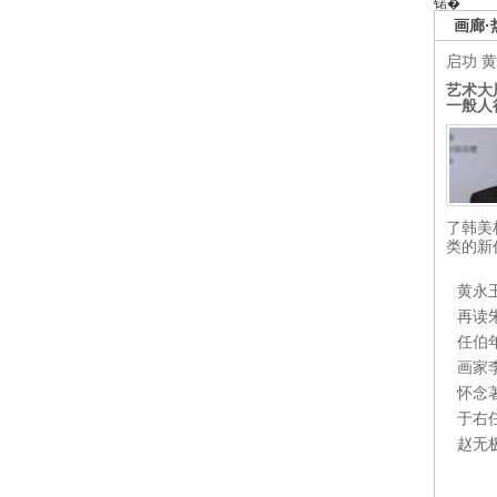
锘�
画廊·
启功
黄
艺术大
一般人
了韩美
类的新
黄永
再读
任伯
画家
怀念
于右
赵无