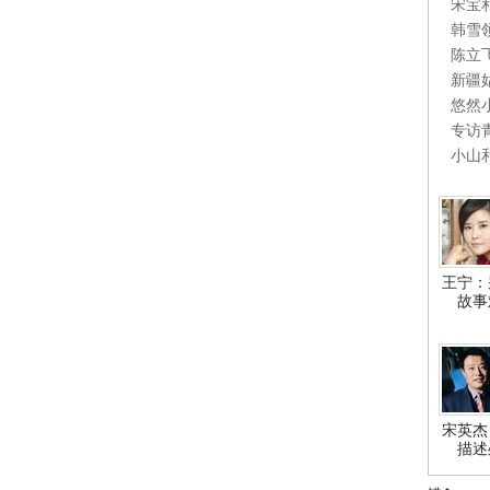
宋宝
韩雪
陈立
新疆
悠然
专访
小山
王宁：
故事
宋英杰
描述