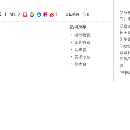
义务
】
【一键分享
】
责任编辑：刘岩
导》
联合
热词推荐
长王
盛世收藏
朱增
家具收藏
“神
马未都
京举
美术专题
周鹏
美术台
捧
界
“全