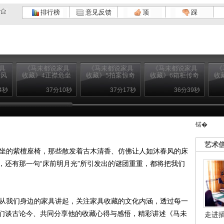
排行榜
意见反馈
顶
踩
具
《马未都说家具
《马未都说家具
《马未都说家具
《
清风
收藏》4正襟危坐
收藏》5拍案惊奇
收藏》6箱柜传奇
收
4秒
37分10秒
37分17秒
36分39秒
锘�
艺术
坐的紫檀座椅，那些散发着古木清香、仿佛让人如沐春风的床
，还有那一句“床前明月光”所引发出的谜团重重，都将把我们
从我们身边的家具讲起，关注家具收藏的文化内涵，透过每一
们谈古论今、共同分享他的收藏心得与感悟，精彩讲述《马未
走进