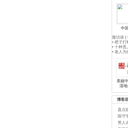
中
微访谈
|
• 橙子
• 十种
• 老人
美丽中
湿地
博客
盘点
陈守
男人