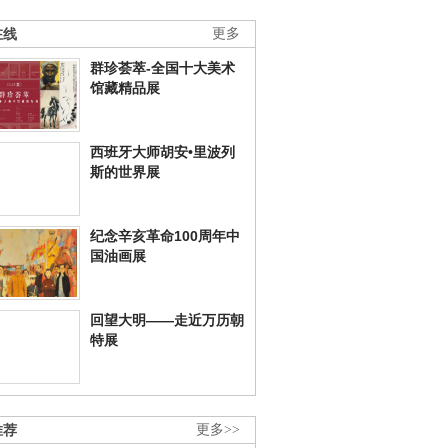
在线
更多
群珍荟萃-全国十大美术
馆藏精品展
西班牙大师胡安•里波列
斯的世界展
纪念辛亥革命100周年中
国油画展
回望大明——走近万历朝
特展
推荐
更多>>