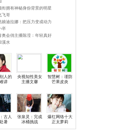
和
领衔拥有神秘身份背景的明星
飞飞哥
姑娘迪拉娜：把压力变成动力
小卒
青奥会俏主播陈滢：年轻真好
和溪水
别人的
央视知性美女
智慧树：谨防
难讲
主播文馨
芒果皮炎
：古人
张泉灵：完成
爆红网络十大
处暑
冰桶挑战
正太萝莉