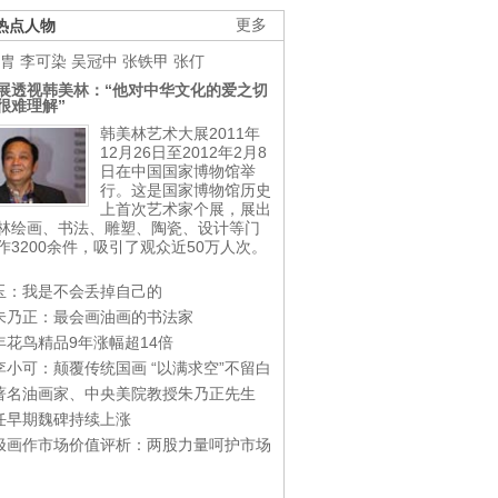
热点人物
更多
胄
李可染
吴冠中
张铁甲
张仃
展透视韩美林：“他对中华文化的爱之切
很难理解”
韩美林艺术大展2011年
12月26日至2012年2月8
日在中国国家博物馆举
行。这是国家博物馆历史
上首次艺术家个展，展出
林绘画、书法、雕塑、陶瓷、设计等门
作3200余件，吸引了观众近50万人次。
玉：我是不会丢掉自己的
朱乃正：最会画油画的书法家
年花鸟精品9年涨幅超14倍
李小可：颠覆传统国画 “以满求空”不留白
著名油画家、中央美院教授朱乃正先生
任早期魏碑持续上涨
极画作市场价值评析：两股力量呵护市场