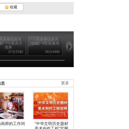
收藏
马未都说家具
《马未都说家具
《马未都说家具
《马未都说家
藏》7小家具大
收藏》8软硬兼用
收藏》9去伪存真
收藏》10大器
境界
成
37分25秒
36分48秒
37分21秒
36分4
信息
更多
插画师的工作间
“中华文明历史题材
美术创作工程”官网