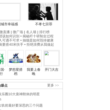
国城市幸福感
不孝七宗罪
微直播
|
微广场
|
名人墙
|
排行榜
打蜡该如何识别
• 揭秘歼十研制全过程
贵人可遇不可求
• 抽烟是如何毁掉健康
为病妻搭40米扶手
• 拒绝浪费从我做起
国·
梦想星搭
我要上春
开门大吉
行
档
晚
劲爆点
更多 >>
娱乐圈10大衰神附体的明星
学
出轨前最好要深思的三个问题