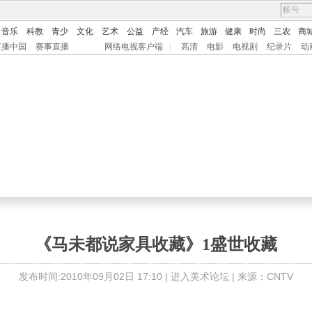
音乐
科教
青少
文化
艺术
公益
产经
汽车
旅游
健康
时尚
三农
商
直播中国
赛事直播
网络电视客户端
|
高清
电影
电视剧
纪录片
动
《马未都说家具收藏》1盛世收藏
发布时间:2010年09月02日 17:10 |
进入美术论坛
| 来源：CNTV