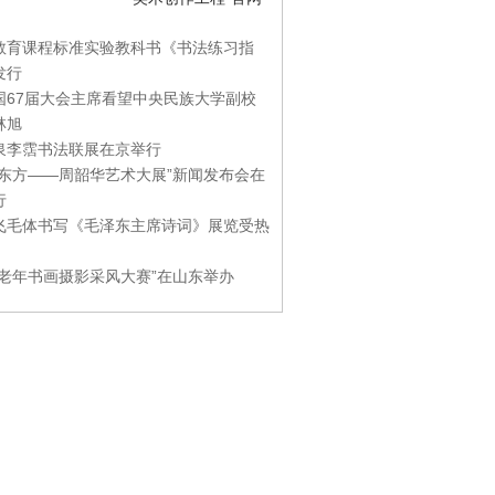
教育课程标准实验教科书《书法练习指
发行
国67届大会主席看望中央民族大学副校
林旭
泉李霑书法联展在京举行
游东方——周韶华艺术大展”新闻发布会在
行
飞毛体书写《毛泽东主席诗词》展览受热
国老年书画摄影采风大赛”在山东举办