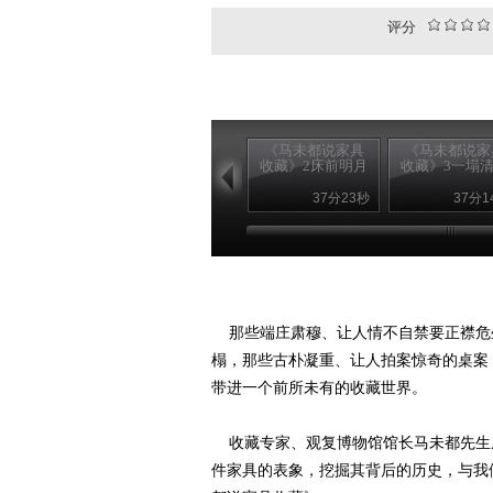
评分
《马未都说家具
《马未都说家
收藏》2床前明月
收藏》3一塌
37分23秒
37分1
那些端庄肃穆、让人情不自禁要正襟危
榻，那些古朴凝重、让人拍案惊奇的桌案
带进一个前所未有的收藏世界。
收藏专家、观复博物馆馆长马未都先生
件家具的表象，挖掘其背后的历史，与我