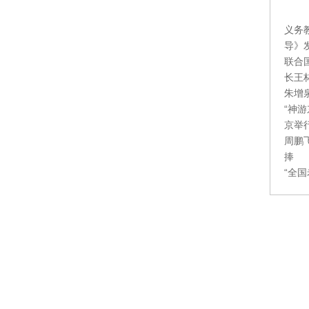
义务
导》
联合
长王
朱增
“神
京举
周鹏
捧
“全