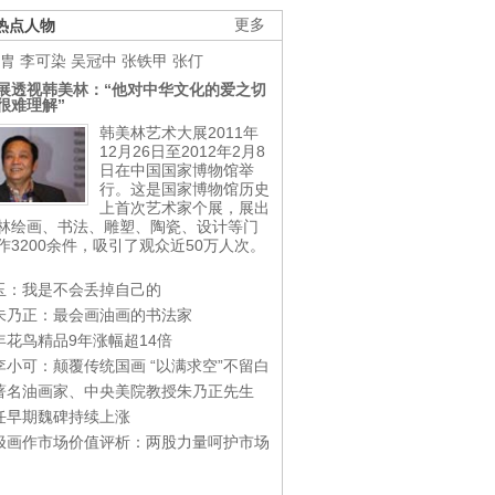
热点人物
更多
胄
李可染
吴冠中
张铁甲
张仃
展透视韩美林：“他对中华文化的爱之切
很难理解”
韩美林艺术大展2011年
12月26日至2012年2月8
日在中国国家博物馆举
行。这是国家博物馆历史
上首次艺术家个展，展出
林绘画、书法、雕塑、陶瓷、设计等门
作3200余件，吸引了观众近50万人次。
玉：我是不会丢掉自己的
朱乃正：最会画油画的书法家
年花鸟精品9年涨幅超14倍
李小可：颠覆传统国画 “以满求空”不留白
著名油画家、中央美院教授朱乃正先生
任早期魏碑持续上涨
极画作市场价值评析：两股力量呵护市场