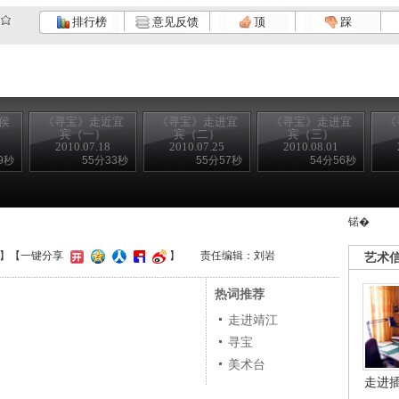
排行榜
意见反馈
顶
踩
侯
《寻宝》走近宜
《寻宝》走进宜
《寻宝》走进宜
《
宾（一）
宾（二）
宾（三）
2010.07.18
2010.07.25
2010.08.01
9秒
55分33秒
55分57秒
54分56秒
锘�
】
【一键分享
】
责任编辑：刘岩
艺术
热词推荐
走进靖江
寻宝
美术台
走进