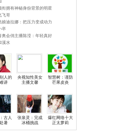
和
领衔拥有神秘身份背景的明星
飞飞哥
姑娘迪拉娜：把压力变成动力
小卒
青奥会俏主播陈滢：年轻真好
和溪水
别人的
央视知性美女
智慧树：谨防
难讲
主播文馨
芒果皮炎
：古人
张泉灵：完成
爆红网络十大
处暑
冰桶挑战
正太萝莉