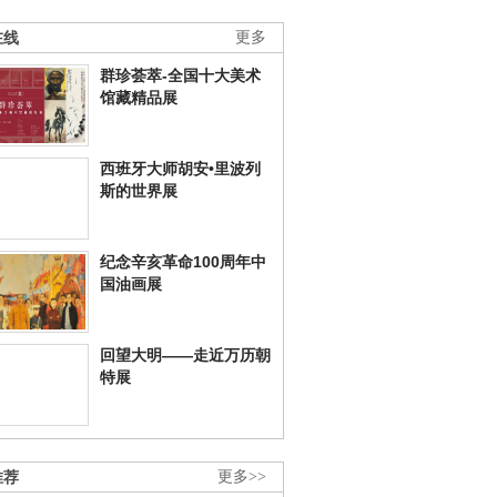
在线
更多
群珍荟萃-全国十大美术
馆藏精品展
西班牙大师胡安•里波列
斯的世界展
纪念辛亥革命100周年中
国油画展
回望大明——走近万历朝
特展
推荐
更多>>