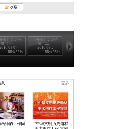
收藏
寻宝》走进赤
《寻宝》走进赤
峰（一）
峰（二）
2010.08.07
2010.08...
55分38秒
55分25秒
信息
更多
插画师的工作间
“中华文明历史题材
美术创作工程”官网