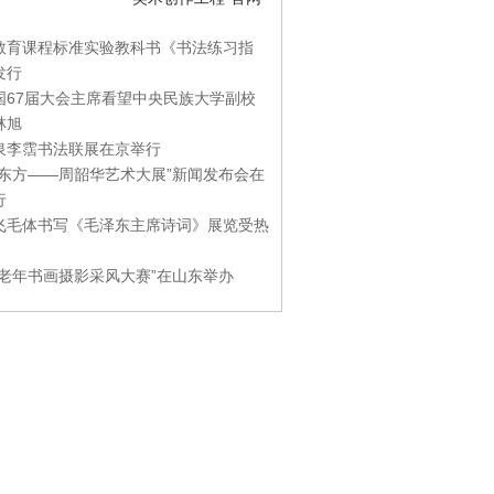
教育课程标准实验教科书《书法练习指
发行
国67届大会主席看望中央民族大学副校
林旭
泉李霑书法联展在京举行
游东方——周韶华艺术大展”新闻发布会在
行
飞毛体书写《毛泽东主席诗词》展览受热
国老年书画摄影采风大赛”在山东举办