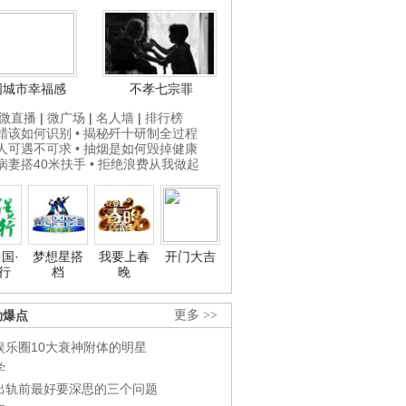
国城市幸福感
不孝七宗罪
微直播
|
微广场
|
名人墙
|
排行榜
打蜡该如何识别
• 揭秘歼十研制全过程
贵人可遇不可求
• 抽烟是如何毁掉健康
为病妻搭40米扶手
• 拒绝浪费从我做起
国·
梦想星搭
我要上春
开门大吉
行
档
晚
劲爆点
更多 >>
娱乐圈10大衰神附体的明星
学
出轨前最好要深思的三个问题