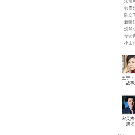
宋宝
韩雪
陈立
新疆
悠然
专访
小山
王宁：
故事
宋英杰
描述