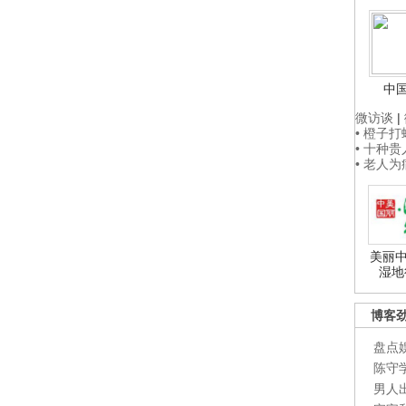
中
微访谈
|
• 橙子
• 十种
• 老人
美丽中
湿地
博客
盘点
陈守
男人