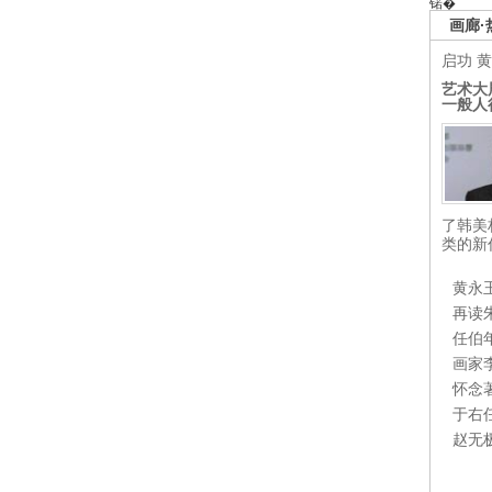
锘�
画廊·
启功
黄
艺术大
一般人
了韩美
类的新
黄永
再读
任伯
画家
怀念
于右
赵无