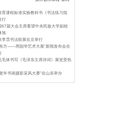
教育课程标准实验教科书《书法练习指
发行
国67届大会主席看望中央民族大学副校
林旭
泉李霑书法联展在京举行
游东方——周韶华艺术大展”新闻发布会在
行
飞毛体书写《毛泽东主席诗词》展览受热
国老年书画摄影采风大赛”在山东举办