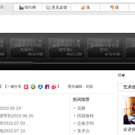
排行榜
意见反馈
顶
踩
纯
《交换空间》对
《交换空间》邂
《交换空间》 如
《
活
话蒙德里安PK阳
逅爱琴海PK个性
影相随PK紫色星
光海岸2...
地中海2...
空20...
9秒
48分04秒
48分12秒
47分42秒
锘�
】
【一键分享
】
责任编辑：刘岩
艺术
热词推荐
0.06.19
花舞
2010.06.26
田园春秋
10.07.03
交换空间
走进
10.07.10
美术台