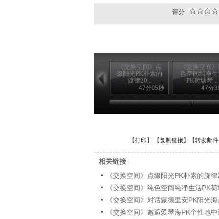
评分
《交换空间》点
《交换空间》
缀阳光PK朴素的
色空间纯净生
旋律20...
PK荷塘琴...
47分05秒
47分3
【
打印
】 【
复制链接
】【
转发邮件
相关链接
《交换空间》点缀阳光PK朴素的旋律201
《交换空间》纯色空间纯净生活PK荷塘琴韵
《交换空间》对话蒙德里安PK阳光海岸20
《交换空间》邂逅爱琴海PK个性地中海20