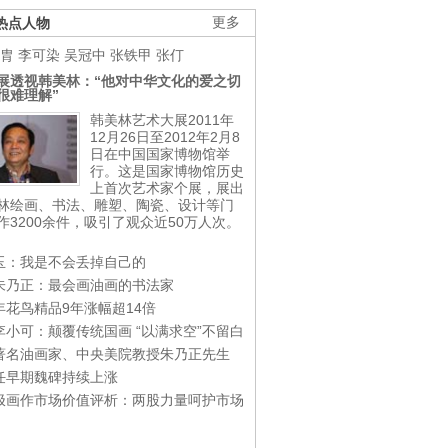
热点人物
更多
胄
李可染
吴冠中
张铁甲
张仃
展透视韩美林：“他对中华文化的爱之切
很难理解”
韩美林艺术大展2011年
12月26日至2012年2月8
日在中国国家博物馆举
行。这是国家博物馆历史
上首次艺术家个展，展出
林绘画、书法、雕塑、陶瓷、设计等门
作3200余件，吸引了观众近50万人次。
玉：我是不会丢掉自己的
朱乃正：最会画油画的书法家
年花鸟精品9年涨幅超14倍
李小可：颠覆传统国画 “以满求空”不留白
著名油画家、中央美院教授朱乃正先生
任早期魏碑持续上涨
极画作市场价值评析：两股力量呵护市场