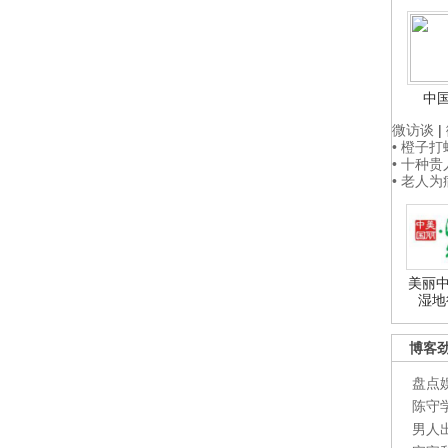
中
微访谈
|
• 橙子
• 十种
• 老人
美丽中
湿地
博客
盘点
陈守
男人