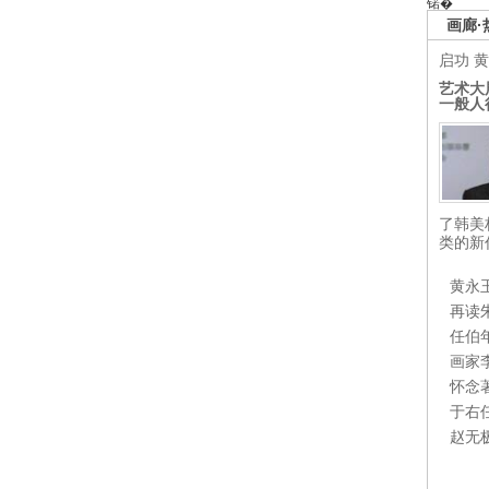
锘�
画廊·
启功
黄
艺术大
一般人
了韩美
类的新
黄永
再读
任伯
画家
怀念
于右
赵无