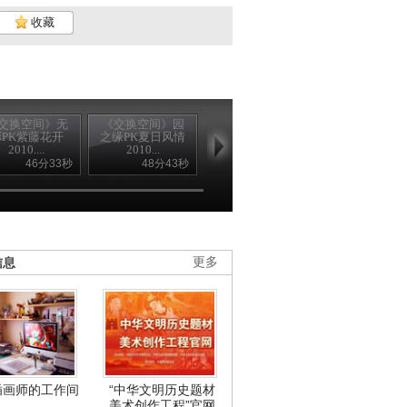
收藏
交换空间》无
《交换空间》园
《交换空间》海
《交换空间》
彩PK紫藤花开
之缘PK夏日风情
洋之心PK彩虹空
活城堡PK午
2010....
2010...
间201...
卡布奇诺...
46分33秒
48分43秒
48分07秒
49分0
信息
更多
插画师的工作间
“中华文明历史题材
美术创作工程”官网