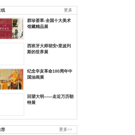
在线
更多
群珍荟萃-全国十大美术
馆藏精品展
西班牙大师胡安•里波列
斯的世界展
纪念辛亥革命100周年中
国油画展
回望大明——走近万历朝
特展
推荐
更多>>