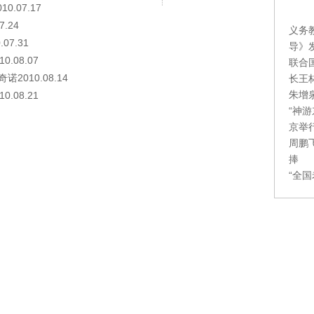
.07.17
.24
义务
7.31
导》
08.07
联合
010.08.14
长王
朱增
08.21
“神
京举
周鹏
捧
“全