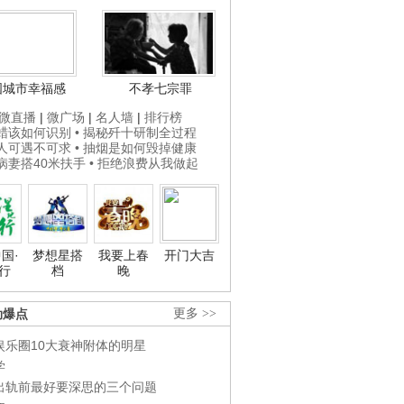
国城市幸福感
不孝七宗罪
微直播
|
微广场
|
名人墙
|
排行榜
打蜡该如何识别
• 揭秘歼十研制全过程
贵人可遇不可求
• 抽烟是如何毁掉健康
为病妻搭40米扶手
• 拒绝浪费从我做起
国·
梦想星搭
我要上春
开门大吉
行
档
晚
劲爆点
更多 >>
娱乐圈10大衰神附体的明星
学
出轨前最好要深思的三个问题