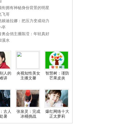
和
领衔拥有神秘身份背景的明星
飞飞哥
姑娘迪拉娜：把压力变成动力
小卒
青奥会俏主播陈滢：年轻真好
和溪水
别人的
央视知性美女
智慧树：谨防
难讲
主播文馨
芒果皮炎
：古人
张泉灵：完成
爆红网络十大
处暑
冰桶挑战
正太萝莉