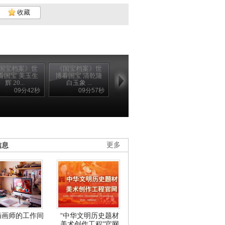
收藏
国宝档案》世
《国宝档案》世
看国宝 美玉生
博看国宝 清乾隆
辉 20...
白玉象 ...
09分42秒
09分57秒
信息
更多
插画师的工作间
“中华文明历史题材
美术创作工程”官网