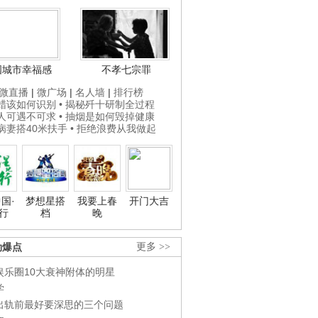
国城市幸福感
不孝七宗罪
微直播
|
微广场
|
名人墙
|
排行榜
打蜡该如何识别
• 揭秘歼十研制全过程
贵人可遇不可求
• 抽烟是如何毁掉健康
为病妻搭40米扶手
• 拒绝浪费从我做起
国·
梦想星搭
我要上春
开门大吉
行
档
晚
劲爆点
更多 >>
娱乐圈10大衰神附体的明星
学
出轨前最好要深思的三个问题