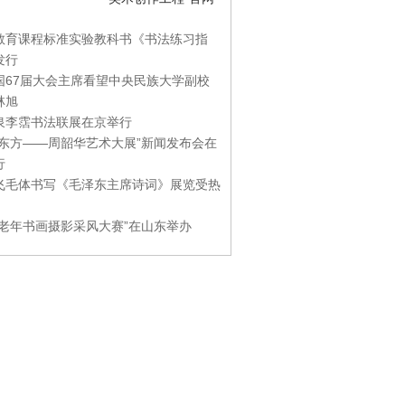
教育课程标准实验教科书《书法练习指
发行
国67届大会主席看望中央民族大学副校
林旭
泉李霑书法联展在京举行
游东方——周韶华艺术大展”新闻发布会在
行
飞毛体书写《毛泽东主席诗词》展览受热
国老年书画摄影采风大赛”在山东举办