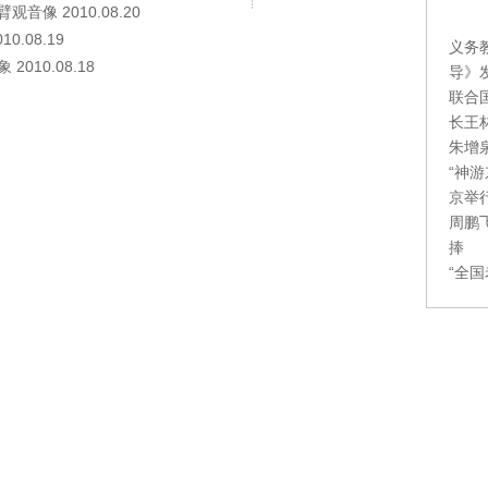
像 2010.08.20
.08.19
义务
10.08.18
导》
联合
长王
朱增
“神
京举
周鹏
捧
“全