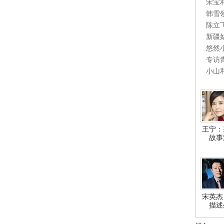
宋宝
韩雪
陈立
新疆
悠然
专访
小山
王宁：
故事
宋英杰
描述