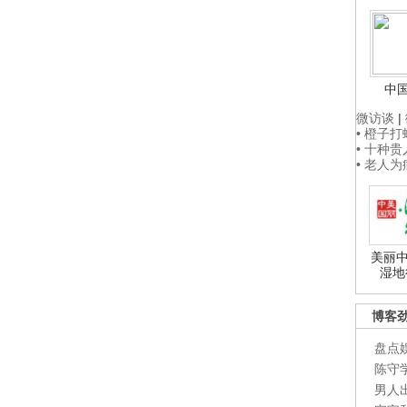
中
微访谈
|
• 橙子
• 十种
• 老人
美丽中
湿地
博客
盘点
陈守
男人