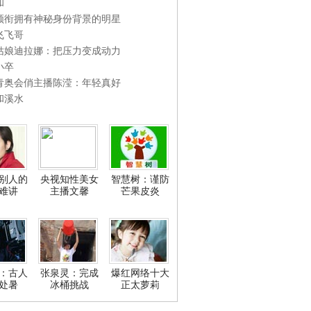
和
领衔拥有神秘身份背景的明星
飞飞哥
姑娘迪拉娜：把压力变成动力
小卒
青奥会俏主播陈滢：年轻真好
和溪水
别人的
央视知性美女
智慧树：谨防
难讲
主播文馨
芒果皮炎
：古人
张泉灵：完成
爆红网络十大
处暑
冰桶挑战
正太萝莉