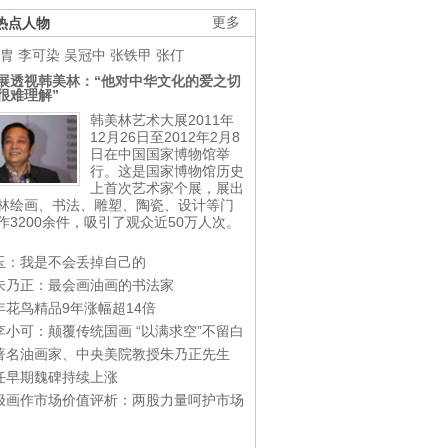
热点人物
更多
胄
李可染
吴冠中
张铁甲
张仃
展透视韩美林：“他对中华文化的爱之切
很难理解”
韩美林艺术大展2011年
12月26日至2012年2月8
日在中国国家博物馆举
行。这是国家博物馆历史
上首次艺术家个展，展出
林绘画、书法、雕塑、陶瓷、设计等门
作3200余件，吸引了观众近50万人次。
玉：我是不会丢掉自己的
朱乃正：最会画油画的书法家
年花鸟精品9年涨幅超14倍
李小可：颠覆传统国画 “以满求空”不留白
著名油画家、中央美院教授朱乃正先生
任早期魏碑持续上涨
极画作市场价值评析：两股力量呵护市场