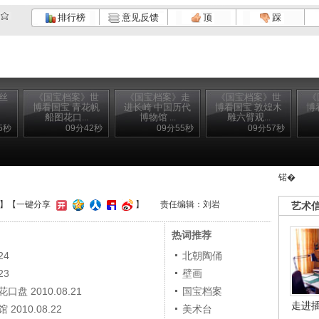
排行榜
意见反馈
顶
踩
丝
《国宝档案》世
《国宝档案》走
《国宝档案》世
《
博看国宝 青花帆
进长崎 中国历代
博看国宝 敦煌木
博
船图花口...
博物馆 ...
雕六臂观...
5秒
09分42秒
09分55秒
09分57秒
锘�
】
【一键分享
】
责任编辑：刘岩
艺术
热词推荐
24
北朝陶俑
23
壁画
 2010.08.21
国宝档案
走进
10.08.22
美术台