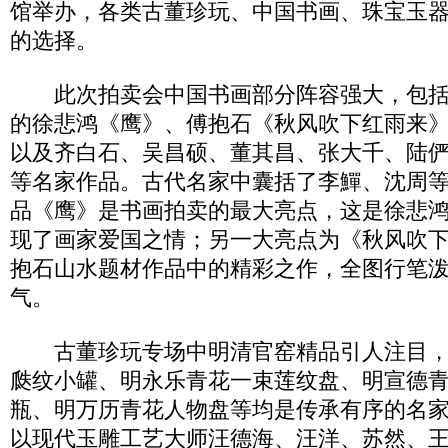
馆举办，各类古董珍玩、中国书画、珠宝玉
的选择。
此次拍卖会中国书画部分阵容强大，包括
的徐悲鸿《鹰》、傅抱石《秋风吹下红雨来
以及齐白石、吴昌硕、董其昌、张大千、陆
等名家作品。古代名家中囊括了李鱓、沈周
品《鹰》是书画拍卖的最大亮点，这是徐悲
现了画家爱国之情；另一大亮点为《秋风吹
抱石山水题材作品中的精彩之作，全图行笔
气。
古董珍玩专场中明清官窑精品引人注目，
瓞纹小罐、明永乐青花一束莲纹盘、明宣德
瓶、明万历青花人物盘等均是传承有序的名
以现代玉雕工艺大师汪德海、汪洋、苏然、