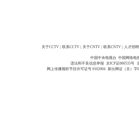
关于CCTV
|
联系CCTV
|
关于CNTV
|
联系CNTV
|
人才招聘
中国中央电视台 中国网络电
违法和不良信息举报
京ICP证060535号
网上传播视听节目许可证号 0102004
新出网证（京）字0