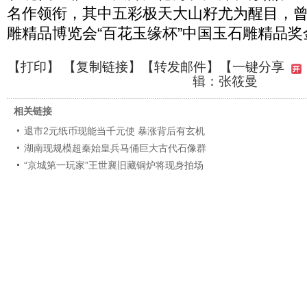
名作领衔，其中五彩极天大山籽尤为醒目，曾荣
雕精品博览会“百花玉缘杯”中国玉石雕精品奖
【
打印
】 【
复制链接
】【
转发邮件
】
【一键分享
辑：张筱曼
相关链接
退市2元纸币现能当千元使 暴涨背后有玄机
湖南现规模超秦始皇兵马俑巨大古代石像群
“京城第一玩家”王世襄旧藏铜炉将现身拍场