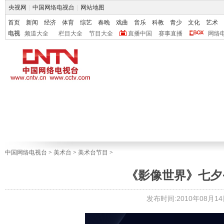
央视网
|
中国网络电视台
|
网站地图
首页
新闻
经济
体育
综艺
春晚
戏曲
音乐
科教
青少
文化
艺术
电视
频道大全
栏目大全
节目大全
直播中国
赛事直播
网络
中国网络电视台
>
美术台
>
美术台节目
>
《影像世界》七夕·牛
发布时间:2010年08月14日 