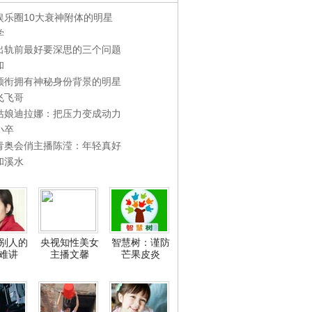
娱乐圈10大衰神附体的明星
学
出轨前最好要深思的三个问题
和
领衔拥有神秘身份背景的明星
飞飞哥
姑娘迪拉娜：把压力变成动力
小卒
青奥会俏主播陈滢：年轻真好
和溪水
别人的
央视知性美女
智慧树：谨防
难讲
主播文馨
芒果皮炎