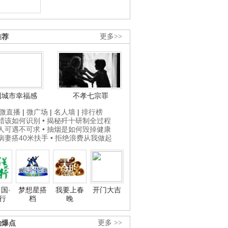
推荐
更多>>
国城市幸福感
不孝七宗罪
微直播
|
微广场
|
名人墙
|
排行榜
打蜡该如何识别
• 揭秘歼十研制全过程
贵人可遇不可求
• 抽烟是如何毁掉健康
为病妻搭40米扶手
• 拒绝浪费从我做起
国·
梦想星搭
我要上春
开门大吉
行
档
晚
劲爆点
更多 >>