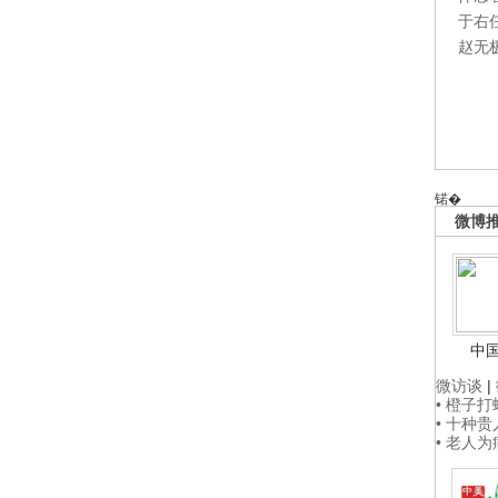
于右
赵无
锘�
微博
中
微访谈
|
• 橙子
• 十种
• 老人