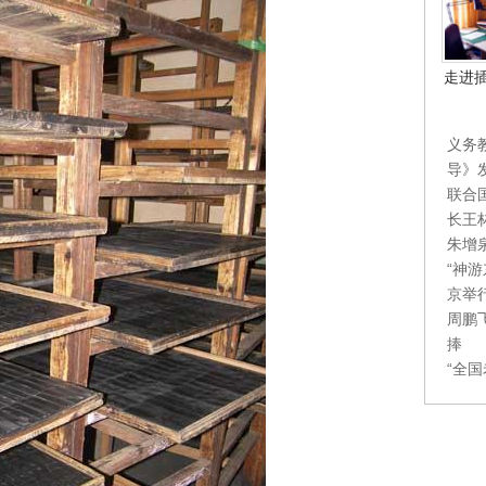
走进
义务
导》
联合
长王
朱增
“神
京举
周鹏
捧
“全