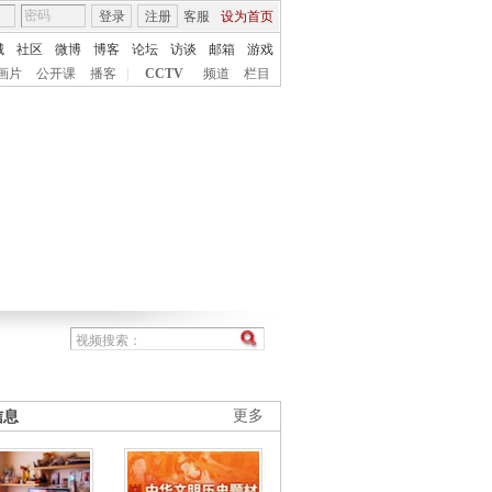
登录
注册
客服
设为首页
城
社区
微博
博客
论坛
访谈
邮箱
游戏
画片
公开课
播客
|
CCTV
频道
栏目
信息
更多