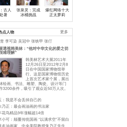
：古人
张泉灵：完成
爆红网络十大
处暑
冰桶挑战
正太萝莉
热点人物
更多
胄
李可染
吴冠中
张铁甲
张仃
展透视韩美林：“他对中华文化的爱之切
很难理解”
韩美林艺术大展2011年
12月26日至2012年2月8
日在中国国家博物馆举
行。这是国家博物馆历史
上首次艺术家个展，展出
林绘画、书法、雕塑、陶瓷、设计等门
作3200余件，吸引了观众近50万人次。
玉：我是不会丢掉自己的
朱乃正：最会画油画的书法家
年花鸟精品9年涨幅超14倍
李小可：颠覆传统国画 “以满求空”不留白
著名油画家、中央美院教授朱乃正先生