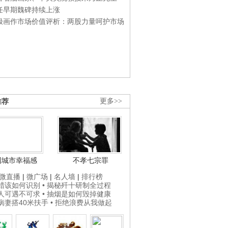
任早期魏碑持续上涨
极画作市场价值评析：两股力量呵护市场
推荐
更多>>
国城市幸福感
不孝七宗罪
微直播
|
微广场
|
名人墙
|
排行榜
打蜡该如何识别
• 揭秘歼十研制全过程
贵人可遇不可求
• 抽烟是如何毁掉健康
为病妻搭40米扶手
• 拒绝浪费从我做起