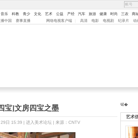
音乐
科教
青少
文化
艺术
公益
产经
汽车
旅游
健康
时尚
三农
商
直播中国
赛事直播
网络电视客户端
|
高清
电影
电视剧
纪录片
动
锘�
四宝]文房四宝之墨
艺术
9日 15:39 |
进入美术论坛
| 来源：CNTV