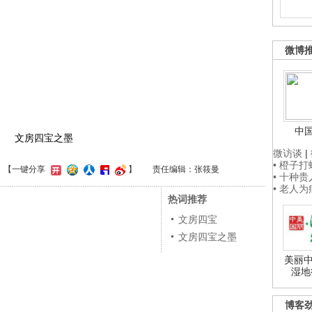
微博
中
文房四宝之墨
微访谈
|
• 橙子
】
【一键分享
】
责任编辑：张筱曼
• 十种
• 老人
热词推荐
文房四宝
文房四宝之墨
美丽中
湿地
博客