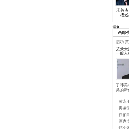
宋英杰
描述
锘�
画廊·
启功
黄
艺术大
一般人
了韩美
类的新
黄永
再读
任伯
画家
怀念