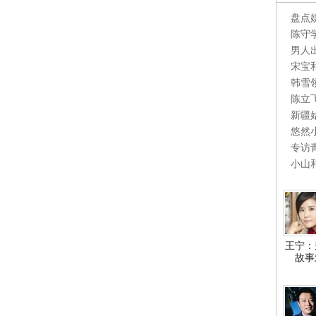
盘点
陈守
男人
宋宝
韩雪
陈立
新疆
悠然
专访
小山
王宁：
故事