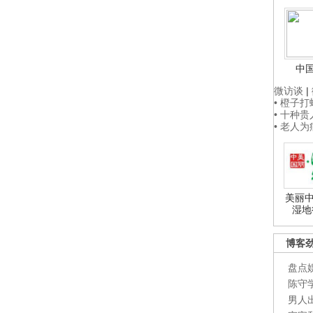
中
微访谈
|
• 橙子
• 十种
• 老人
美丽中
湿地
博客
盘点
陈守
男人