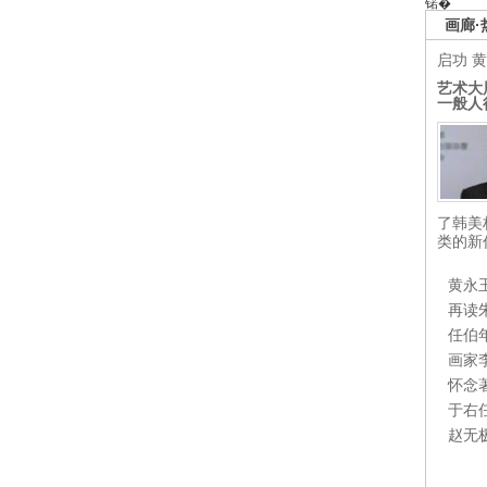
锘�
画廊·
启功
黄
艺术大
一般人
了韩美
类的新
黄永
再读
任伯
画家
怀念
于右
赵无