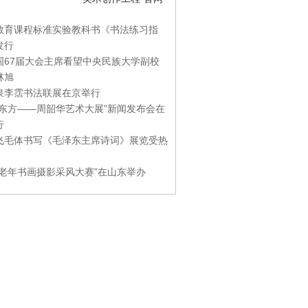
教育课程标准实验教科书《书法练习指
发行
国67届大会主席看望中央民族大学副校
林旭
泉李霑书法联展在京举行
游东方——周韶华艺术大展”新闻发布会在
行
飞毛体书写《毛泽东主席诗词》展览受热
国老年书画摄影采风大赛”在山东举办