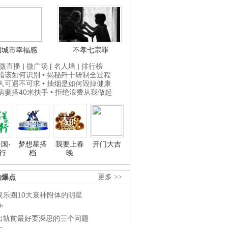
国城市幸福感
不孝七宗罪
微直播
|
微广场
|
名人墙
|
排行榜
打蜡该如何识别
• 揭秘歼十研制全过程
贵人可遇不可求
• 抽烟是如何毁掉健康
为病妻搭40米扶手
• 拒绝浪费从我做起
国·
梦想星搭
我要上春
开门大吉
行
档
晚
劲爆点
更多 >>
娱乐圈10大衰神附体的明星
学
出轨前最好要深思的三个问题