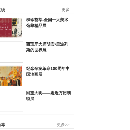
在线
更多
群珍荟萃-全国十大美术
馆藏精品展
西班牙大师胡安•里波列
斯的世界展
纪念辛亥革命100周年中
国油画展
回望大明——走近万历朝
特展
推荐
更多>>