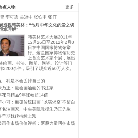
热点人物
更多
胄
李可染
吴冠中
张铁甲
张仃
展透视韩美林：“他对中华文化的爱之切
很难理解”
韩美林艺术大展2011年
12月26日至2012年2月8
日在中国国家博物馆举
行。这是国家博物馆历史
上首次艺术家个展，展出
林绘画、书法、雕塑、陶瓷、设计等门
作3200余件，吸引了观众近50万人次。
玉：我是不会丢掉自己的
朱乃正：最会画油画的书法家
年花鸟精品9年涨幅超14倍
李小可：颠覆传统国画 “以满求空”不留白
著名油画家、中央美院教授朱乃正先生
任早期魏碑持续上涨
极画作市场价值评析：两股力量呵护市场