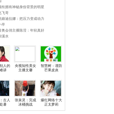
和
领衔拥有神秘身份背景的明星
飞飞哥
姑娘迪拉娜：把压力变成动力
小卒
青奥会俏主播陈滢：年轻真好
和溪水
别人的
央视知性美女
智慧树：谨防
难讲
主播文馨
芒果皮炎
：古人
张泉灵：完成
爆红网络十大
处暑
冰桶挑战
正太萝莉