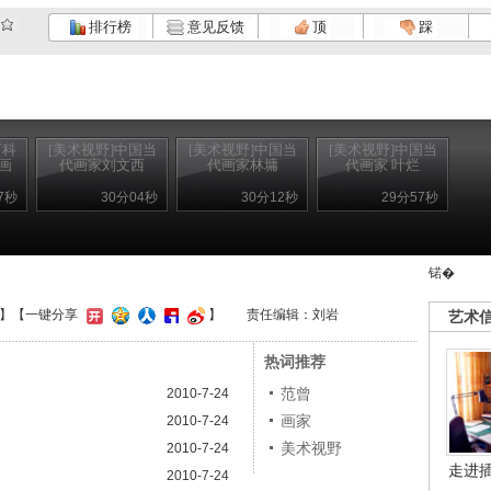
排行榜
意见反馈
顶
踩
百科
[美术视野]中国当
[美术视野]中国当
[美术视野]中国当
画
代画家刘文西
代画家林墉
代画家 叶烂
7秒
30分04秒
30分12秒
29分57秒
锘�
】
【一键分享
】
责任编辑：刘岩
艺术
热词推荐
范曾
2010-7-24
画家
2010-7-24
美术视野
2010-7-24
走进
2010-7-24