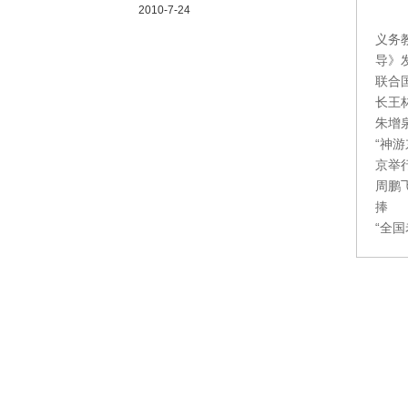
2010-7-24
义务
导》
联合
长王
朱增
“神
京举
周鹏
捧
“全