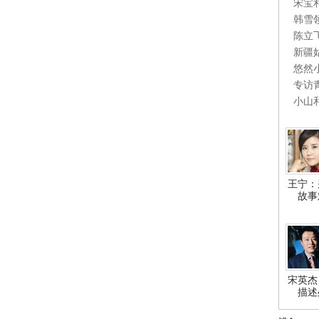
宋宝
韩雪
陈立
新疆
悠然
专访
小山
王宁：
故事
宋英杰
描述