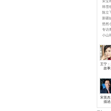
宋宝
韩雪
陈立
新疆
悠然
专访
小山
王宁：
故事
宋英杰
描述