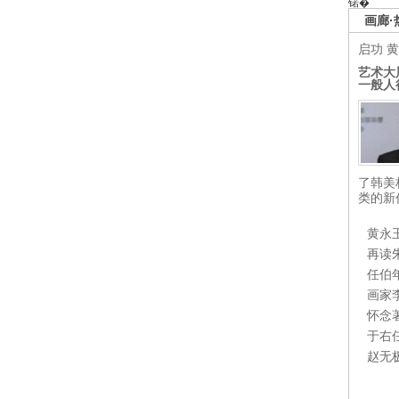
锘�
画廊·
启功
黄
艺术大
一般人
了韩美
类的新
黄永
再读
任伯
画家
怀念
于右
赵无