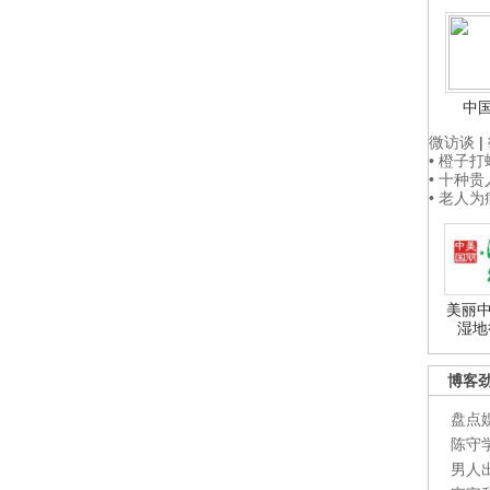
中
微访谈
|
• 橙子
• 十种
• 老人
美丽中
湿地
博客
盘点
陈守
男人