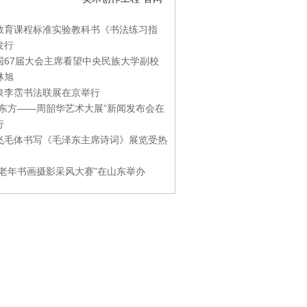
教育课程标准实验教科书《书法练习指
发行
国67届大会主席看望中央民族大学副校
林旭
泉李霑书法联展在京举行
游东方——周韶华艺术大展”新闻发布会在
行
飞毛体书写《毛泽东主席诗词》展览受热
国老年书画摄影采风大赛”在山东举办