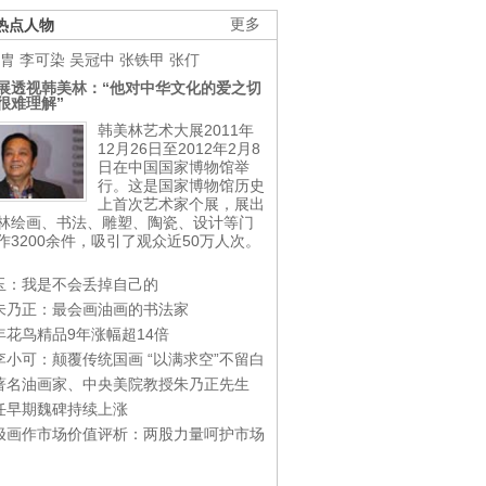
热点人物
更多
胄
李可染
吴冠中
张铁甲
张仃
展透视韩美林：“他对中华文化的爱之切
很难理解”
韩美林艺术大展2011年
12月26日至2012年2月8
日在中国国家博物馆举
行。这是国家博物馆历史
上首次艺术家个展，展出
林绘画、书法、雕塑、陶瓷、设计等门
作3200余件，吸引了观众近50万人次。
玉：我是不会丢掉自己的
朱乃正：最会画油画的书法家
年花鸟精品9年涨幅超14倍
李小可：颠覆传统国画 “以满求空”不留白
著名油画家、中央美院教授朱乃正先生
任早期魏碑持续上涨
极画作市场价值评析：两股力量呵护市场