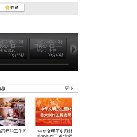
收藏
国宝档案》利
《国宝档案》利
《国宝档案》利
《国宝档案》
窦在中国——
玛窦在中国——
玛窦在中国——
玛窦在中国—
南京篇20...
韶州、南昌...
肇庆篇20...
澳门篇20...
09分55秒
09分43秒
09分55秒
09分4
信息
更多
插画师的工作间
“中华文明历史题材
美术创作工程”官网