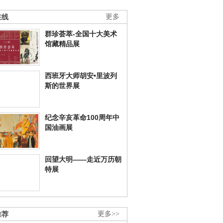
在线
更多
群珍荟萃-全国十大美术
馆藏精品展
西班牙大师胡安•里波列
斯的世界展
纪念辛亥革命100周年中
国油画展
回望大明——走近万历朝
特展
推荐
更多>>