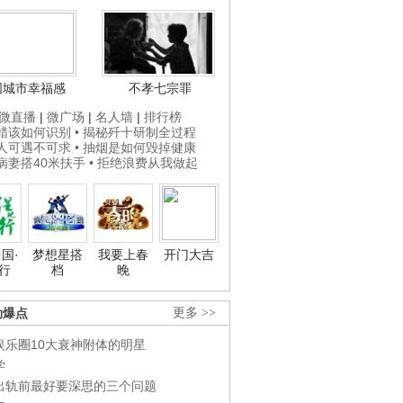
国城市幸福感
不孝七宗罪
微直播
|
微广场
|
名人墙
|
排行榜
打蜡该如何识别
• 揭秘歼十研制全过程
贵人可遇不可求
• 抽烟是如何毁掉健康
为病妻搭40米扶手
• 拒绝浪费从我做起
国·
梦想星搭
我要上春
开门大吉
行
档
晚
劲爆点
更多 >>
娱乐圈10大衰神附体的明星
学
出轨前最好要深思的三个问题