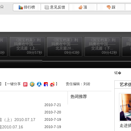
排行榜
意见反馈
顶
踩
何
《国宝档案》利
《国宝档案》利
《国宝档案》利
《
玛窦在中国——
玛窦在中国——
玛窦在中国——
玛
交流篇（上...
北京篇20...
交流篇（下...
6秒
09分57秒
09分43秒
09分42秒
锘�
】
【一键分享
】
责任编辑：刘岩
艺术
热词推荐
2010-7-21
2010-7-20
）2010.07.17
2010-7-19
走进
0.07.16
2010-7-19