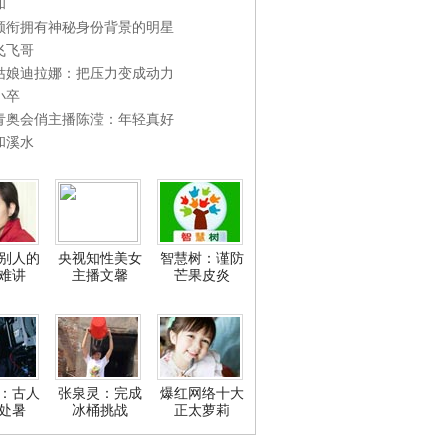
和
领衔拥有神秘身份背景的明星
飞飞哥
姑娘迪拉娜：把压力变成动力
小卒
青奥会俏主播陈滢：年轻真好
和溪水
别人的
央视知性美女
智慧树：谨防
难讲
主播文馨
芒果皮炎
：古人
张泉灵：完成
爆红网络十大
处暑
冰桶挑战
正太萝莉