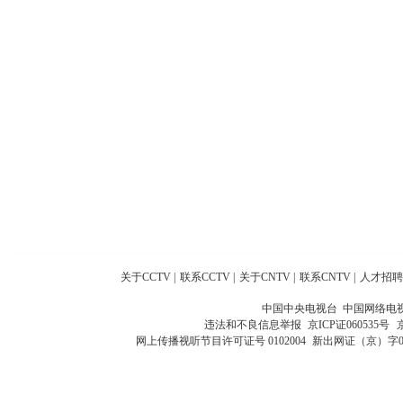
关于CCTV
|
联系CCTV
|
关于CNTV
|
联系CNTV
|
人才招聘
中国中央电视台 中国网络电
违法和不良信息举报
京ICP证060535号
网上传播视听节目许可证号 0102004
新出网证（京）字0