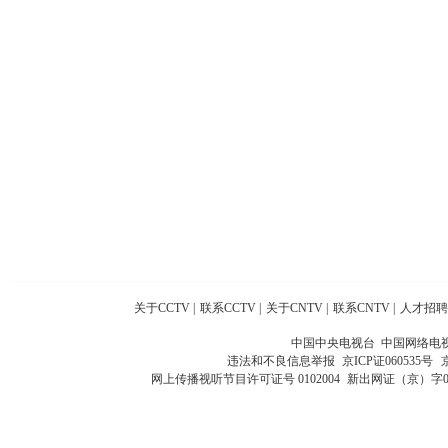
关于CCTV
|
联系CCTV
|
关于CNTV
|
联系CNTV
|
人才招聘
中国中央电视台 中国网络电
违法和不良信息举报
京ICP证060535号
网上传播视听节目许可证号 0102004
新出网证（京）字0