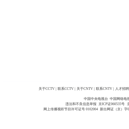
关于CCTV
|
联系CCTV
|
关于CNTV
|
联系CNTV
|
人才招聘
中国中央电视台 中国网络电
违法和不良信息举报
京ICP证060535号
网上传播视听节目许可证号 0102004
新出网证（京）字0