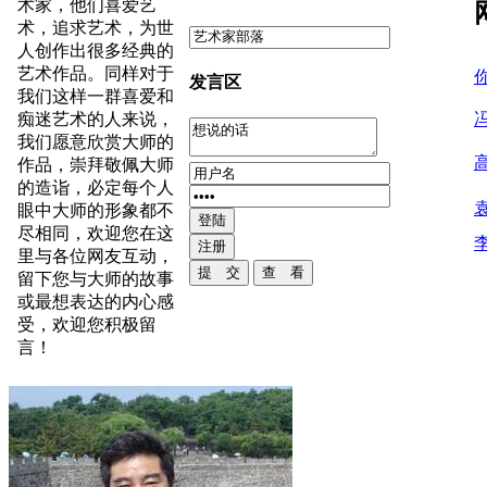
术家，他们喜爱艺
术，追求艺术，为世
人创作出很多经典的
艺术作品。同样对于
发言区
我们这样一群喜爱和
痴迷艺术的人来说，
我们愿意欣赏大师的
作品，崇拜敬佩大师
的造诣，必定每个人
眼中大师的形象都不
尽相同，欢迎您在这
里与各位网友互动，
留下您与大师的故事
或最想表达的内心感
受，欢迎您积极留
言！