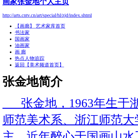
画家张金地个人主页
http://arts.cntv.cn/art/special/hl/zjd/index.shtml
【画廊】 艺术家库首页
书法家
国画家
油画家
画 廊
热点人物追踪
返回【美术频道首页】
张金地简介
张金地，1963年生于
师范美术系、浙江师范大
主，近年醉心于国画山水