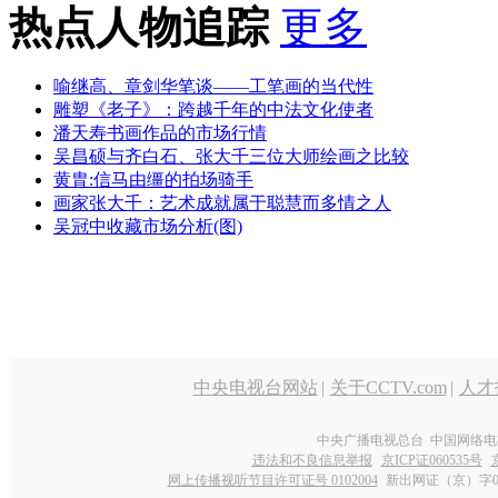
热点人物追踪
更多
喻继高、章剑华笔谈——工笔画的当代性
雕塑《老子》：跨越千年的中法文化使者
潘天寿书画作品的市场行情
吴昌硕与齐白石、张大千三位大师绘画之比较
黄胄:信马由缰的拍场骑手
画家张大千：艺术成就属于聪慧而多情之人
吴冠中收藏市场分析(图)
中央电视台网站
|
关于CCTV.com
|
人才
中央广播电视总台 中国网络电
违法和不良信息举报
京ICP证060535号
网上传播视听节目许可证号 0102004
新出网证（京）字0