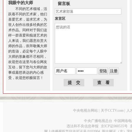
我眼中的大师
留言板
不同的艺术领域，活
跃着不同的艺术家，他们
发言区
喜爱艺术，追求艺术，为
世人创作出很多经典的艺
术作品。同样对于我们这
样一群喜爱和痴迷艺术的
人来说，我们愿意欣赏大
师的作品，崇拜敬佩大师
的造诣，必定每个人眼中
大师的形象都不尽相同，
欢迎您在这里与各位网友
互动，留下您与大师的故
事或最想表达的内心感
受，欢迎您积极留言！
中央电视台网站
|
关于CCTV.com
|
人
中央广播电视总台 中国网络电
违法和不良信息举报
京ICP证060535号
网上传播视听节目许可证号 0102004
新出网证（京）字0