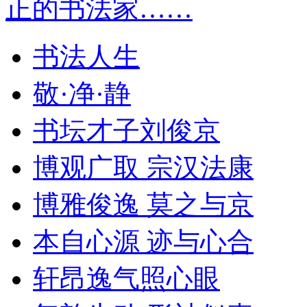
正的书法家……
书法人生
敬·净·静
书坛才子刘俊京
博观广取 宗汉法康
博雅俊逸 莫之与京
本自心源 迹与心合
轩昂逸气照心眼