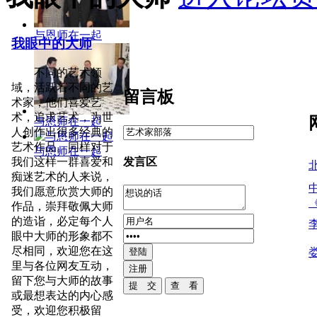
与恩师在一起
我眼中的大师
不同的艺术领
域，活跃着不同的艺
留言板
术家，他们喜爱艺
术，追求艺术，为世
与恩师在一起
人创作出很多经典的
艺术作品。同样对于
与恩师在一起
发言区
我们这样一群喜爱和
痴迷艺术的人来说，
我们愿意欣赏大师的
作品，崇拜敬佩大师
的造诣，必定每个人
眼中大师的形象都不
尽相同，欢迎您在这
里与各位网友互动，
留下您与大师的故事
或最想表达的内心感
受，欢迎您积极留