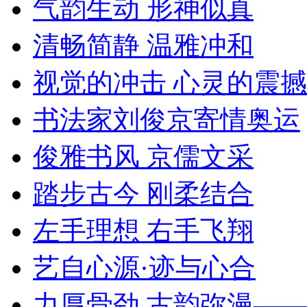
气韵生动 形神似真
清畅简静 温雅冲和
视觉的冲击 心灵的震撼
书法家刘俊京寄情奥运
俊雅书风 京儒文采
踏步古今 刚柔结合
左手理想 右手飞翔
艺自心源·迹与心合
力厚骨劲 古韵弥漫—