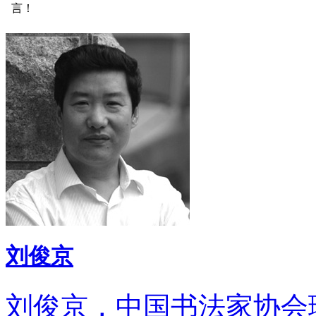
言！
刘俊京
刘俊京，中国书法家协会