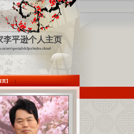
家李平逊个人主页
v.cn/art/special/sh/lpx/index.shtml
首页】