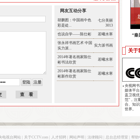
网友互动分享
胡鹏图：中国画中色
七分美丽
彩是处...
3013
也说自学——陈仕彬
若曦水寒
“
张永祥书画艺术 中国
实力派书画
实力派...
关于
2014年著名画家陈仕
若曦水寒
彬书法欣赏
2014年著名画家陈仕
若曦水寒
彬新作欣赏
央视网书画频
媒体平台
盖卫视优
范”，注
合、知识
世界。
央电视台网站
|
关于CCTV.com
|
人才招聘
|
网站声明
|
法律顾问
|
总台总经理室
|
帮助