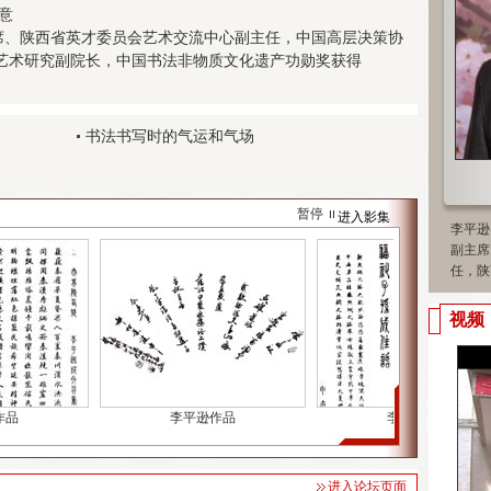
意
、陕西省英才委员会艺术交流中心副主任，中国高层决策协
艺术研究副院长，中国书法非物质文化遗产功勋奖获得
书法书写时的气运和气场
暂停
进入影集
李平逊
副主席
任，陕
视频
品
李平逊作品
李平逊作品
进入论坛页面