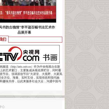
秦风书韵古槐情”李平逊百幅书法艺术作
品展开幕
我们
道（http://arts.cntv.cn）作为中央电视台在新
上的艺术窗口，主要集成央视名牌栏目，同时覆
质节目。强调原创节目“大讲堂、大视野、大家风
重全方位、海量、实时互动，实现传统和现代融
和趣味共得，以此来服务社会大众，沟通中国与
中心