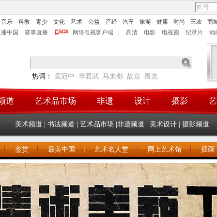
音乐
科教
青少
文化
艺术
公益
产经
汽车
旅游
健康
时尚
三农
商
直播中国
赛事直播
网络电视客户端
|
高清
电影
电视剧
纪录片
动
热词：
吴冠中
华君武
马未都
故宫
展览
频道
艺术品市场
非遗
设计
摄影
艺
美术频道
|
书法频道
|
艺术品市场
|
非遗频道
|
美术设计
|
摄影频道
鉴赏
最美中国
艺术名人堂
网上艺术馆
插画