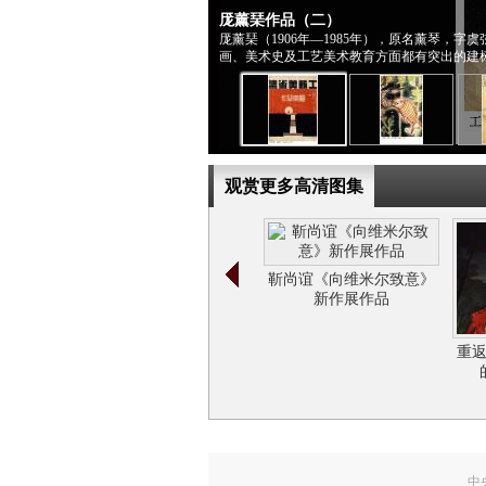
厐薰琹作品（二）
厐薰琹（1906年—1985年），原名薰琴
画、美术史及工艺美术教育方面都有突出的建
观赏更多高清图集
靳尚谊《向维米尔致意》
新作展作品
重
中