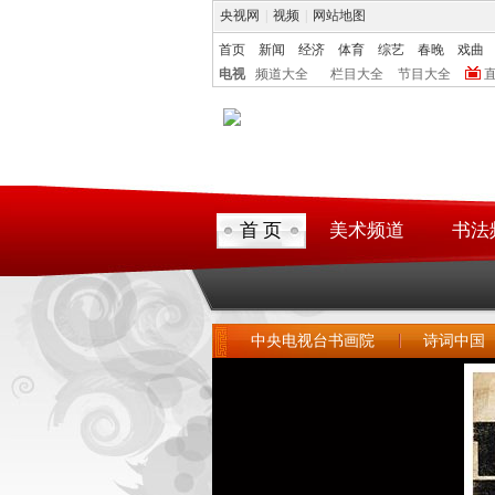
央视网
|
视频
|
网站地图
首页
新闻
经济
体育
综艺
春晚
戏曲
电视
频道大全
栏目大全
节目大全
首 页
美术频道
书法
中央电视台书画院
诗词中国