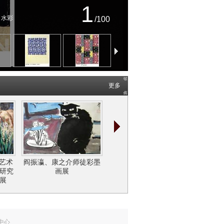
1
、水彩
/100
更多
艺术的
薰琹 丘
大艺术
阎振瀛、康之介师徒彩墨
精神的向度——闫平油画
作研究
画展
作品展
展
中心