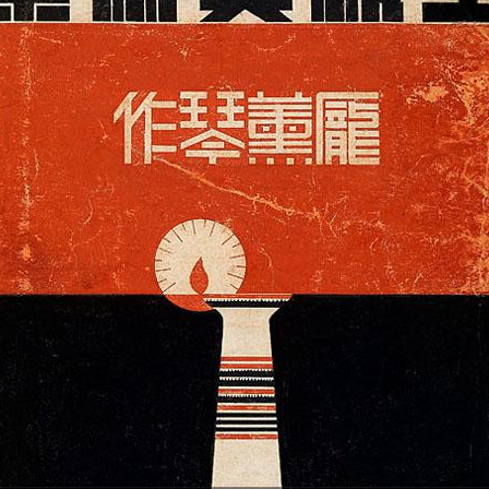
厐薰琹作品（二）