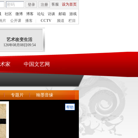
客服
设为首页
登录
注册
城
社区
微博
博客
论坛
访谈
邮箱
游戏
画片
公开课
播客
|
CCTV
频道
栏目
艺术改变生活
126年08月08日09:54
术家
中国文艺网
专题片
翰墨音缘
帮助