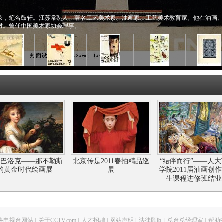
，字虞弦，笔名鼓轩。江苏常熟人。著名工艺美术家、油画家、工艺美术教育家。他在油画
树。曾任中国美术家协会理事。
返巴洛克——那不勒斯
北京传是2011春拍精品巡
“结伴而行”——人
的黄金时代绘画展
展
学院2011届油画创
生课程进修班结业
央电视台网站
|
关于CCTV.com
|
人才招聘
|
网站声明
|
法律顾问
|
总台总经理室
|
帮助