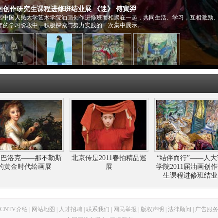
油画创作研究生课程进修班结业展 《迷》 傅寅羿
，因中国人民大学艺术学院油画创作进修班而相聚在一起，共同生活、学习，互相激励
年的学习阶段中，积极探索与努力实践的一次集中展示。
返巴洛克——那不勒斯
北京传是2011春拍精品巡
“结伴而行”——人
的黄金时代绘画展
展
学院2011届油画创
生课程进修班结业
CNTV介绍
|
网站地图
|
人才招聘
|
联系我们
|
网民举报
|
版权声明
|
法律顾问
|
广告服