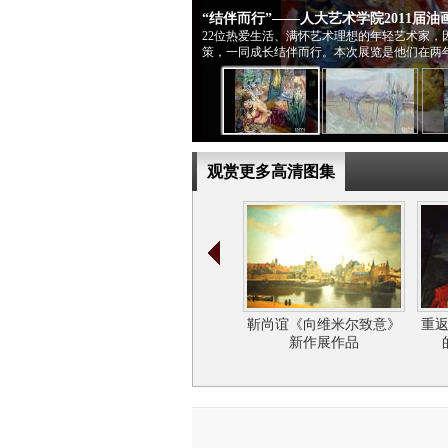
“结伴而行”——人大艺术学院2011届
22位热爱生活、满怀艺术理想的年轻艺术家
策，一同成长结伴而行。本次展览是他们在两
观赏更多高清图集
靳尚谊《向维米尔致意》
重
新作展作品