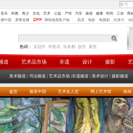
音乐
科教
青少
文化
艺术
公益
产经
汽车
旅游
健康
时尚
三农
商
直播中国
赛事直播
网络电视客户端
|
高清
电影
电视剧
纪录片
动
热词：
吴冠中
华君武
马未都
故宫
展览
频道
艺术品市场
非遗
设计
摄影
艺
美术频道
|
书法频道
|
艺术品市场
|
非遗频道
|
美术设计
|
摄影频道
鉴赏
最美中国
艺术名人堂
网上艺术馆
插画