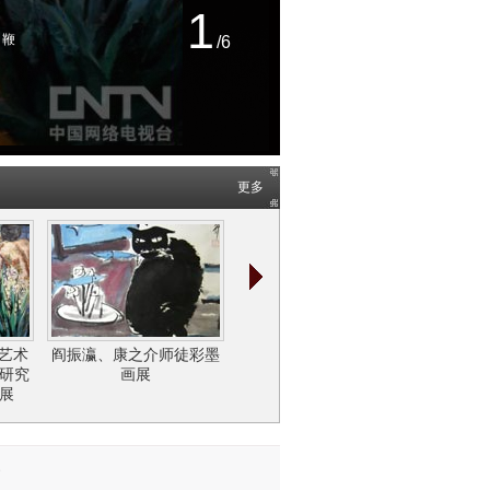
1
、鞭
/6
更多
大艺术
阎振瀛、康之介师徒彩墨
精神的向度——闫平油画
艺术的
作研究
画展
作品展
薰琹 丘
展
务