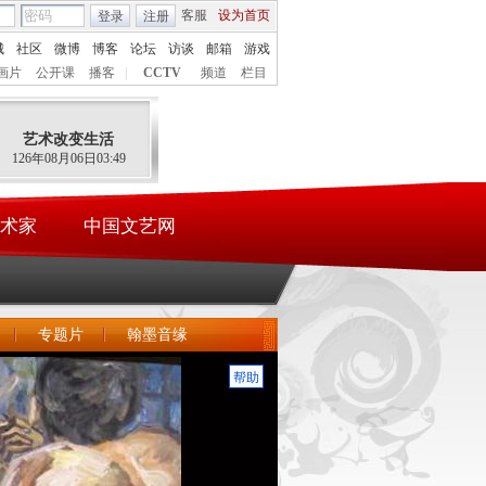
客服
设为首页
登录
注册
城
社区
微博
博客
论坛
访谈
邮箱
游戏
画片
公开课
播客
|
CCTV
频道
栏目
艺术改变生活
126年08月06日03:49
术家
中国文艺网
专题片
翰墨音缘
帮助