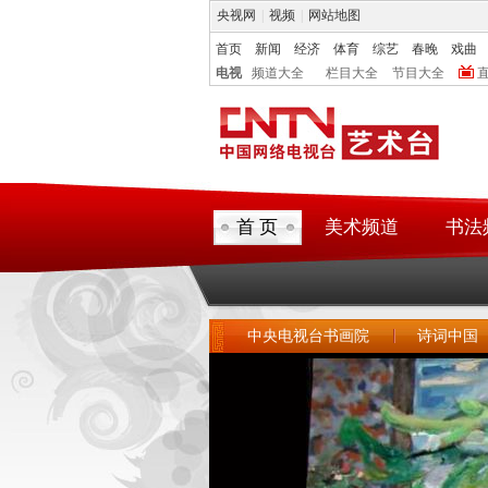
央视网
|
视频
|
网站地图
首页
新闻
经济
体育
综艺
春晚
戏曲
电视
频道大全
栏目大全
节目大全
首 页
美术频道
书法
中央电视台书画院
诗词中国