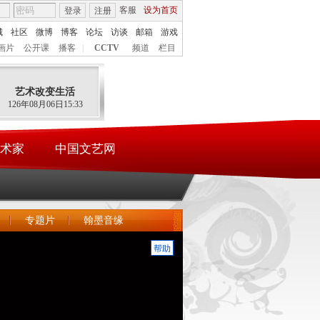
客服
设为首页
登录
注册
城
社区
微博
博客
论坛
访谈
邮箱
游戏
画片
公开课
播客
|
CCTV
频道
栏目
艺术改变生活
126年08月06日15:33
术家
中国文艺网
专题片
翰墨音缘
帮助