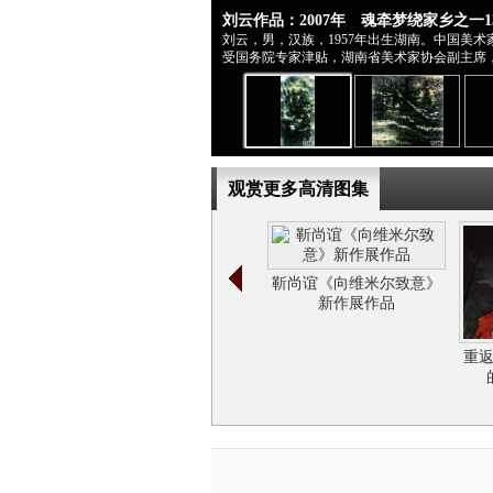
刘云作品：2007年 魂牵梦绕家乡之一13
刘云，男，汉族，1957年出生湖南。中国美
受国务院专家津贴，湖南省美术家协会副主席
观赏更多高清图集
靳尚谊《向维米尔致意》
新作展作品
重