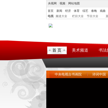
央视网
|
视频
|
网站地图
首页
新闻
经济
体育
综艺
春晚
戏曲
电视
频道大全
栏目大全
节目大全
首 页
美术频道
书法
中央电视台书画院
诗词中国