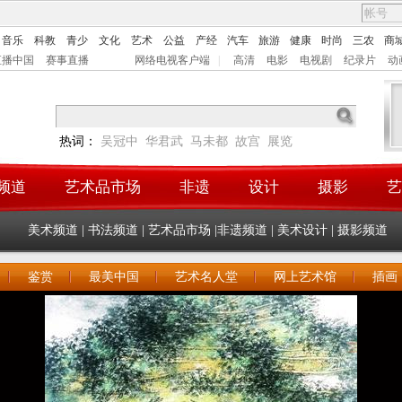
音乐
科教
青少
文化
艺术
公益
产经
汽车
旅游
健康
时尚
三农
商
直播中国
赛事直播
网络电视客户端
|
高清
电影
电视剧
纪录片
动
热词：
吴冠中
华君武
马未都
故宫
展览
频道
艺术品市场
非遗
设计
摄影
艺
美术频道
|
书法频道
|
艺术品市场
|
非遗频道
|
美术设计
|
摄影频道
鉴赏
最美中国
艺术名人堂
网上艺术馆
插画