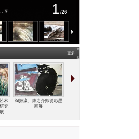
1
长，享
/26
更多
艺术的
薰琹 丘
大艺术
阎振瀛、康之介师徒彩墨
精神的向度——闫平油画
作研究
画展
作品展
展
务