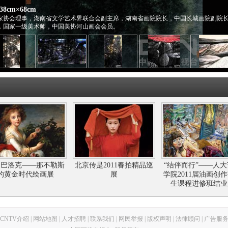
8cm×68cm
术家协会理事，湖南省文学艺术界联合会副主席，湖南省画院院长，中国长城画院副院
，国家一级美术师，中国美协河山画会会员。
返巴洛克——那不勒斯
北京传是2011春拍精品巡
“结伴而行”——人
的黄金时代绘画展
展
学院2011届油画创
生课程进修班结业
CNTV介绍
|
网站地图
|
人才招聘
|
联系我们
|
网民举报
|
版权声明
|
法律顾问
|
广告服