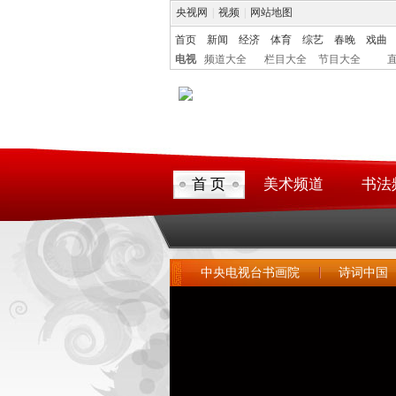
央视网
|
视频
|
网站地图
首页
新闻
经济
体育
综艺
春晚
戏曲
电视
频道大全
栏目大全
节目大全
首 页
美术频道
书法
中央电视台书画院
诗词中国