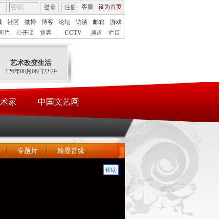
客服
设为首页
登录
注册
城
社区
微博
博客
论坛
访谈
邮箱
游戏
画片
公开课
播客
|
CCTV
频道
栏目
艺术改变生活
126年08月06日22:29
术家
中国文艺网
专题片
翰墨音缘
帮助