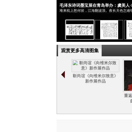
毛泽东诗词墨宝展在青岛举办：虞美人·
堆来枕上愁何状，江海翻波浪。夜长天色怎难
观赏更多高清图集
靳尚谊《向维米尔致意》
新作展作品
重