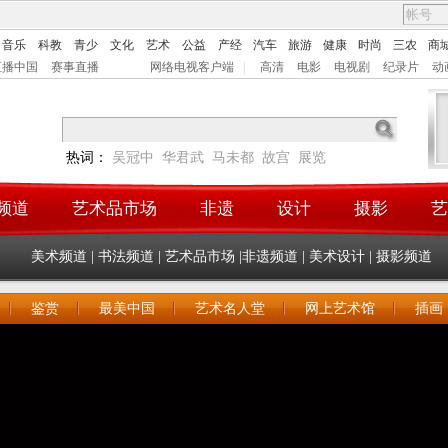
音乐
科教
青少
文化
艺术
公益
产经
汽车
旅游
健康
时尚
三农
商
直播中国
赛事直播
网络电视客户端
|
高清
电影
电视剧
纪录片
动
热词：
吴冠中
华君武
马未都
故宫
展览
频道
艺术品市场
非遗
设计
摄影
艺
美术频道
|
书法频道
|
艺术品市场
|
非遗频道
|
美术设计
|
摄影频道
鉴赏
最美中国
艺术名人堂
网上艺术馆
插画