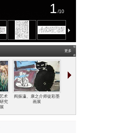
1
/10
更多
艺术的
薰琹 丘
大艺术
阎振瀛、康之介师徒彩墨
精神的向度——闫平油画
作研究
画展
作品展
展
务