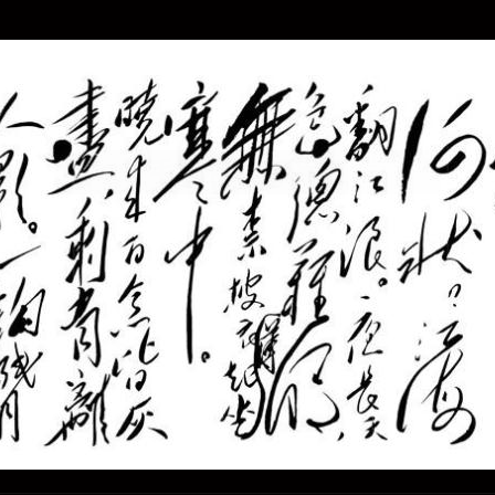
毛泽东诗词墨宝展