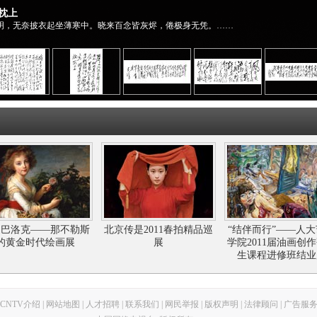
枕上
明，无奈披衣起坐薄寒中。晓来百念皆灰烬，倦极身无凭。……
返巴洛克——那不勒斯
北京传是2011春拍精品巡
“结伴而行”——人
的黄金时代绘画展
展
学院2011届油画创
生课程进修班结业
CNTV介绍
|
网站地图
|
人才招聘
|
联系我们
|
网民举报
|
版权声明
|
法律顾问
|
广告服