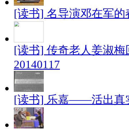
[读书] 名导演邓在军的春晚
[读书] 传奇老人姜淑
20140117
[读书] 乐嘉——活出真实的