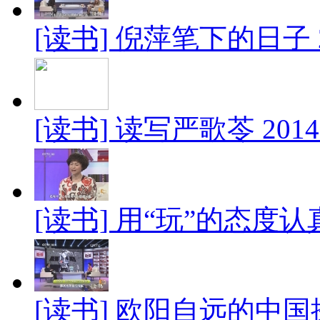
[读书] 倪萍笔下的日子 20
[读书] 读写严歌苓 2014
[读书] 用“玩”的态度认真
[读书] 欧阳自远的中国探月