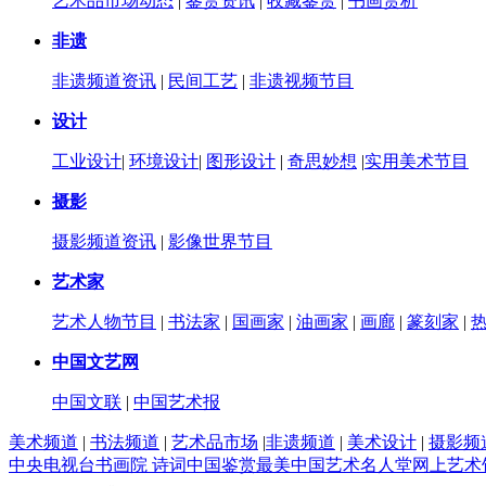
艺术品市场动态
|
鉴赏资讯
|
收藏鉴赏
|
书画赏析
非遗
非遗频道资讯
|
民间工艺
|
非遗视频节目
设计
工业设计
|
环境设计
|
图形设计
|
奇思妙想
|
实用美术节目
摄影
摄影频道资讯
|
影像世界节目
艺术家
艺术人物节目
|
书法家
|
国画家
|
油画家
|
画廊
|
篆刻家
|
中国文艺网
中国文联
|
中国艺术报
美术频道
|
书法频道
|
艺术品市场
|
非遗频道
|
美术设计
|
摄影频
中央电视台书画院
诗词中国
鉴赏
最美中国
艺术名人堂
网上艺术