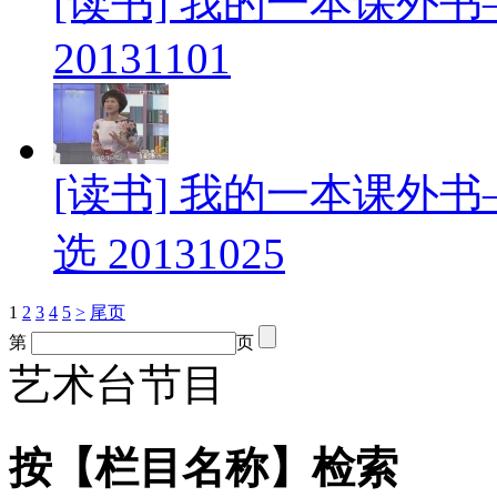
[读书] 我的一本课外
20131101
[读书] 我的一本课外
选 20131025
1
2
3
4
5
>
尾页
第
页
艺术台节目
按【栏目名称】检索