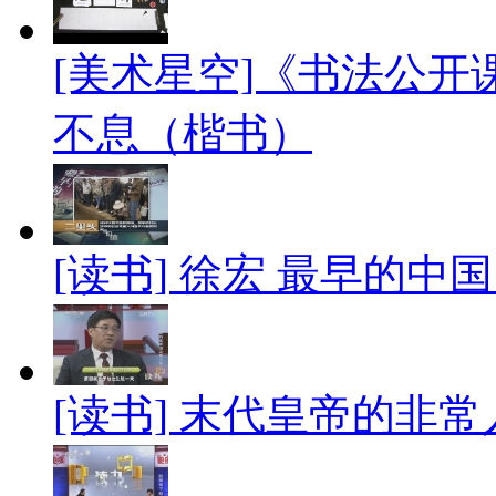
[美术星空]《书法公
不息（楷书）
[读书] 徐宏 最早的中国 2
[读书] 末代皇帝的非常人生