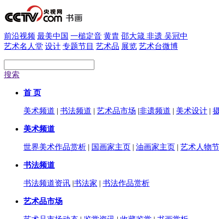
前沿视频
最美中国
一槌定音
黄胄
邵大箴
非遗
吴冠中
艺术名人堂
设计
专题节目
艺术品
展览
艺术台微博
搜索
首 页
美术频道
|
书法频道
|
艺术品市场
|
非遗频道
|
美术设计
|
美术频道
世界美术作品赏析
|
国画家主页
|
油画家主页
|
艺术人物
书法频道
书法频道资讯
|
书法家
|
书法作品赏析
艺术品市场