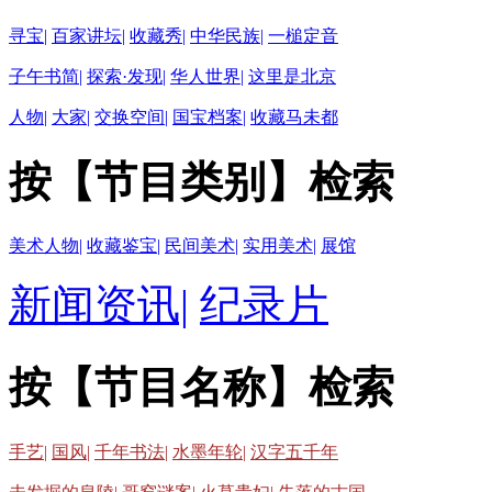
寻宝|
百家讲坛|
收藏秀|
中华民族|
一槌定音
子午书简|
探索·发现|
华人世界|
这里是北京
人物|
大家|
交换空间|
国宝档案|
收藏马未都
按【节目类别】检索
美术人物|
收藏鉴宝|
民间美术|
实用美术|
展馆
新闻资讯|
纪录片
按【节目名称】检索
手艺|
国风|
千年书法|
水墨年轮|
汉字五千年