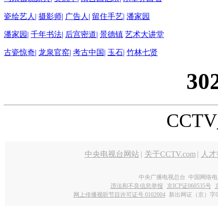
瓷绘艺人|
摄影师|
广告人|
留住手艺|
潘家园
潘家园|
千年书法|
后宫密道|
景德镇
艺术大讲堂
古瓷惊奇|
龙泉官窑|
考古中国|
玉石|
竹林七贤
30
CCTV_
中央电视台网站
|
关于CCTV.com
|
人才
中央广播电视总台 中国网络电
违法和不良信息举报
京ICP证060535号
网上传播视听节目许可证号 0102004
新出网证（京）字0