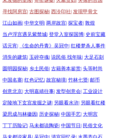
未发掘的皇陵|
哥窑谜案|
火墓贵妇|
失落的古国
寻找阿房宫|
古图探秘|
西泠印社|
发现甲骨文
江山如画|
中华文明|
两岸故宫|
探宝者|
敦煌
当卢浮宫遇见紫禁城|
登堂入室探国博|
史前宝藏
话元宵|
《生命的丹青》吴冠中|
红楼梦杀人事件
消失的建筑|
玉碎夺魂|
说民俗 找年味|
大足石刻
圆明园探秘|
乡土民俗|
古籍善本鉴赏|
头等时尚
中国名寨|
红色记忆|
故宫秘境|
竹林七贤|
邮币
创意北京|
大明嘉靖往事|
发型创意会|
工业设计
定陵地下玄宫发掘之谜|
另眼看水浒|
另眼看红楼
梁思成与林徽因|
历史探秘|
中国手艺|
大明宫
丁丁历险记|
马未都说陶瓷|
中国节日|
民俗文化
马未都说家具|
吴冠中|
清宫回忆录|
水墨齐白石