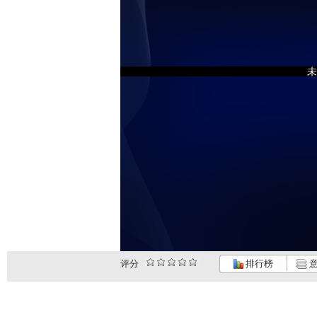
未
评分
排行榜
意