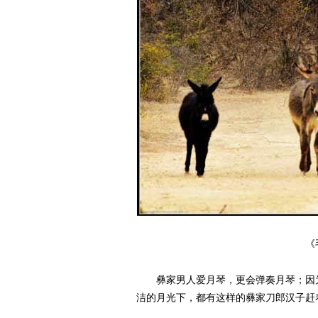
《
彝家男人爱月琴，更会弹奏月琴；因为
洁的月光下，都有这样的彝家刀郎汉子赶