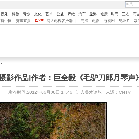
音乐
科教
青少
文化
艺术
公益
产经
汽车
旅游
健康
时尚
三农
商
直播中国
赛事直播
网络电视客户端
|
高清
电影
电视剧
纪录片
动
>
[摄影作品]作者：巨全毅《毛驴刀郎月琴声
发布时间:2012年06月08日 14:46 |
进入美术论坛
| 来源：CNTV