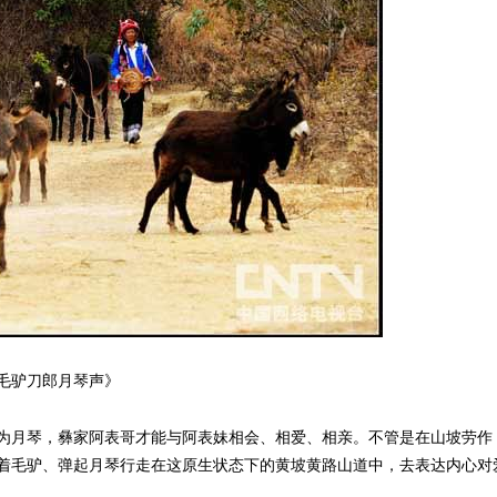
毛驴刀郎月琴声》
月琴，彝家阿表哥才能与阿表妹相会、相爱、相亲。不管是在山坡劳作
着毛驴、弹起月琴行走在这原生状态下的黄坡黄路山道中，去表达内心对