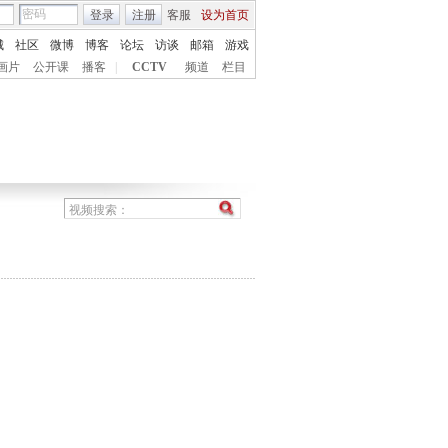
登录
注册
客服
设为首页
城
社区
微博
博客
论坛
访谈
邮箱
游戏
画片
公开课
播客
|
CCTV
频道
栏目
》