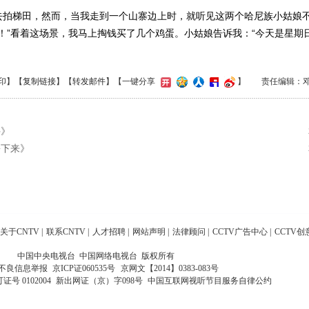
梯田，然而，当我走到一个山寨边上时，就听见这两个哈尼族小姑娘不
！”看着这场景，我马上掏钱买了几个鸡蛋。小姑娘告诉我：“今天是星期
印
】【
复制链接
】【
转发邮件
】
【一键分享
】
责任编辑：
手》
乡下来》
关于CNTV
|
联系CNTV
|
人才招聘
|
网站声明
|
法律顾问
|
CCTV广告中心
|
CCTV创
中国中央电视台 中国网络电视台 版权所有
不良信息举报
京ICP证060535号
京网文【2014】0383-083号
 0102004
新出网证（京）字098号
中国互联网视听节目服务自律公约