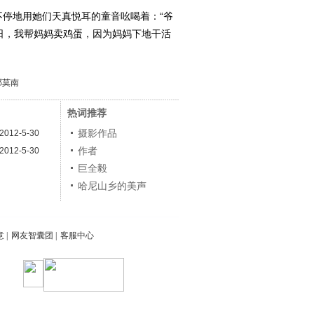
停地用她们天真悦耳的童音吆喝着：“爷
日，我帮妈妈卖鸡蛋，因为妈妈下地干活
邓莫南
热词推荐
摄影作品
2012-5-30
作者
2012-5-30
巨全毅
哈尼山乡的美声
意
|
网友智囊团
|
客服中心