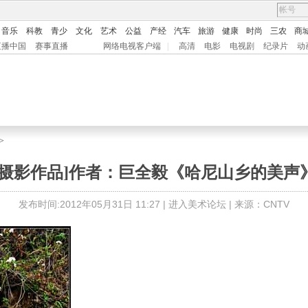
音乐
科教
青少
文化
艺术
公益
产经
汽车
旅游
健康
时尚
三农
商
直播中国
赛事直播
网络电视客户端
|
高清
电影
电视剧
纪录片
动
>
[摄影作品]作者：巨全毅《哈尼山乡的美声
发布时间:2012年05月31日 11:27 |
进入美术论坛
| 来源：CNTV