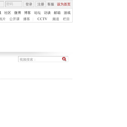
登录
注册
客服
设为首页
城
社区
微博
博客
论坛
访谈
邮箱
游戏
画片
公开课
播客
|
CCTV
频道
栏目
》