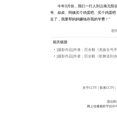
今年3月份，我们一行人到云南元阳去拍
爷、叔叔、阿姨买个鸡蛋吧、买个鸡蛋吧
去了，我要帮妈妈赚钱存我的学费！”
【
打
相关链接
[摄影作品]作者：巨全毅《羌族女号
[摄影作品]作者：巨全毅《歌舞送到
关于CCTV
|
联系CCTV
|
违法和
网上传播视听节目许可证号