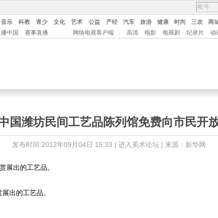
音乐
科教
青少
文化
艺术
公益
产经
汽车
旅游
健康
时尚
三农
商
直播中国
赛事直播
网络电视客户端
|
高清
电影
电视剧
纪录片
动
中国潍坊民间工艺品陈列馆免费向市民开
发布时间:2012年09月04日 15:33 |
进入美术论坛
| 来源：新华网
赏展出的工艺品。