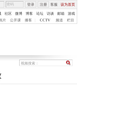
登录
注册
客服
设为首页
城
社区
微博
博客
论坛
访谈
邮箱
游戏
画片
公开课
播客
|
CCTV
频道
栏目
放