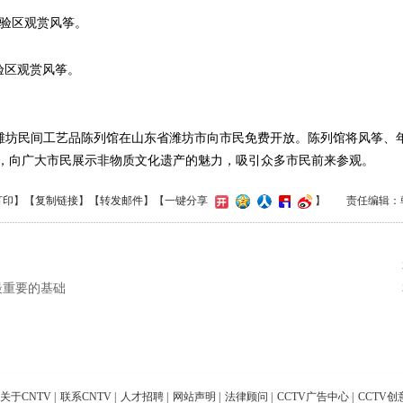
验区观赏风筝。
坊民间工艺品陈列馆在山东省潍坊市向市民免费开放。陈列馆将风筝、
，向广大市民展示非物质文化遗产的魅力，吸引众多市民前来参观。
打印
】【
复制链接
】【
转发邮件
】
【一键分享
】
责任编辑：
最重要的基础
关于CNTV
|
联系CNTV
|
人才招聘
|
网站声明
|
法律顾问
|
CCTV广告中心
|
CCTV创