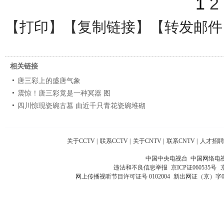
1
2
【
打印
】【
复制链接
】【
转发邮件
相关链接
唐三彩上的盛唐气象
震惊！唐三彩竟是一种冥器 图
四川惊现瓷碗古墓 由近千只青花瓷碗堆砌
关于CCTV
|
联系CCTV
|
关于CNTV
|
联系CNTV
|
人才招聘
中国中央电视台 中国网络电
违法和不良信息举报
京ICP证060535号
网上传播视听节目许可证号 0102004
新出网证（京）字0