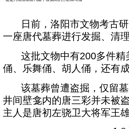
日前，洛阳市文物考古研究
一座唐代墓葬进行发掘、清
这批文物中有200多件精
俑、乐舞俑、胡人俑，还有
该墓葬曾遭盗掘，仅留墓志
井间壁龛内的唐三彩并未被
主人是唐初左骁卫大将军王