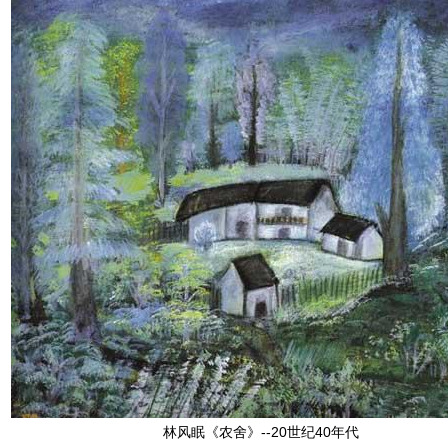
林风眠《农舍》--20世纪40年代