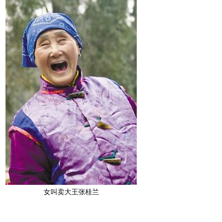
女叫卖大王张桂兰