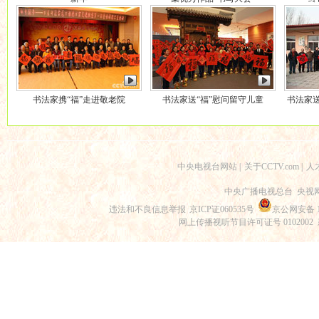
书法家携“福”走进敬老院
书法家送“福”慰问留守儿童
书法家送
中央电视台网站
|
关于CCTV.com
|
人
中央广播电视总台 央视
违法和不良信息举报
京ICP证060535号
京公网安备 11
网上传播视听节目许可证号 0102002