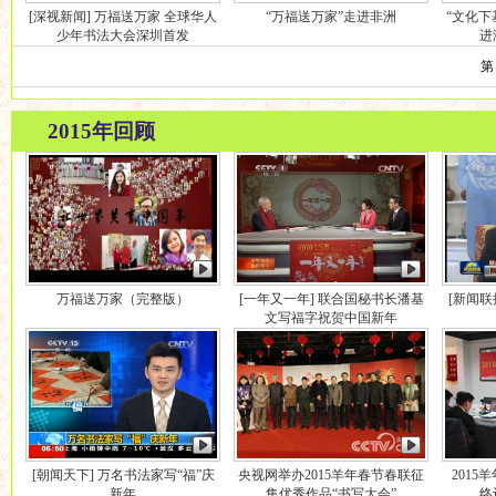
[深视新闻] 万福送万家 全球华人
“万福送万家”走进非洲
“文化下
少年书法大会深圳首发
进
第
2015年回顾
万福送万家（完整版）
[一年又一年] 联合国秘书长潘基
[新闻
文写福字祝贺中国新年
[朝闻天下] 万名书法家写“福”庆
央视网举办2015羊年春节春联征
2015
新年
集优秀作品“书写大会”
终