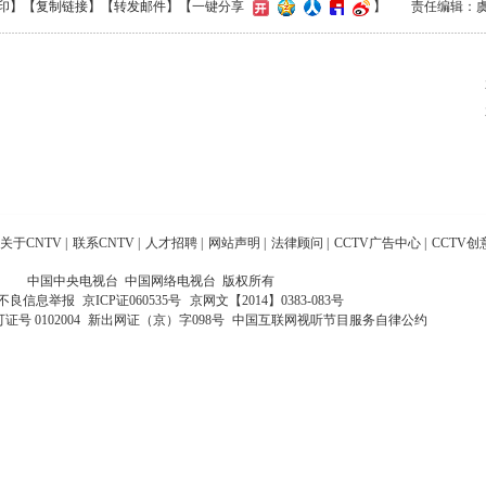
印
】【
复制链接
】【
转发邮件
】
【一键分享
】
责任编辑：
关于CNTV
|
联系CNTV
|
人才招聘
|
网站声明
|
法律顾问
|
CCTV广告中心
|
CCTV创
中国中央电视台 中国网络电视台 版权所有
不良信息举报
京ICP证060535号
京网文【2014】0383-083号
 0102004
新出网证（京）字098号
中国互联网视听节目服务自律公约