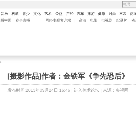
音乐
科教
青少
文化
艺术
公益
产经
汽车
旅游
健康
时尚
三农
商
直播中国
赛事直播
网络电视客户端
|
高清
电影
电视剧
纪录片
动
>
[摄影作品]作者：金铁军《争先恐后》
发布时间:2013年09月24日 16:46 |
进入美术论坛
| 来源：央视网