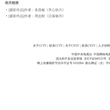
相关链接
[摄影作品]作者：袁昌敏《齐心协力》
[摄影作品]作者：周志刚《日落银河》
关于CCTV
|
联系CCTV
|
关于CNTV
|
联系CNTV
|
人才招聘
中国中央电视台 中国网络电
违法和不良信息举报
京ICP证060535号
网上传播视听节目许可证号 0102004
新出网证（京）字0