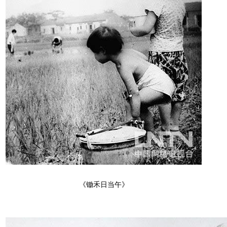
《锄禾日当午》