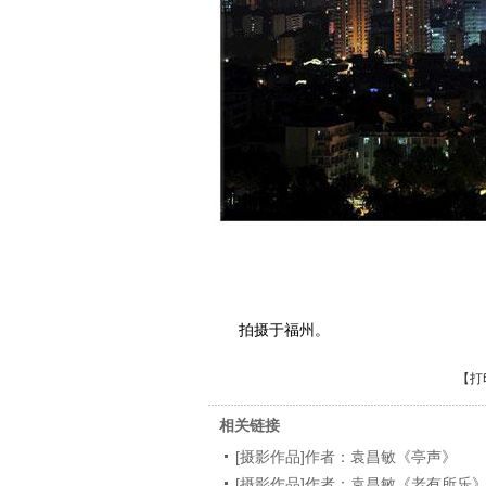
拍摄于福州。
【
打
相关链接
[摄影作品]作者：袁昌敏《亭声》
[摄影作品]作者：袁昌敏《老有所乐