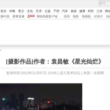
音乐
科教
青少
文化
艺术
公益
产经
汽车
旅游
健康
时尚
三农
商
直播中国
赛事直播
网络电视客户端
|
高清
电影
电视剧
纪录片
动
>
[摄影作品]作者：袁昌敏《星光灿烂》
发布时间:2012年11月07日 10:05 |
进入美术论坛
| 来源：央视网