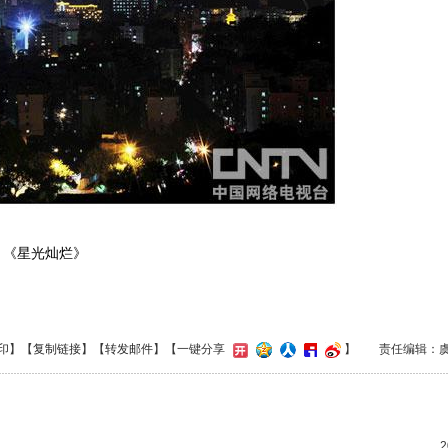
《星光灿烂》
印
】【
复制链接
】【
转发邮件
】
【一键分享
】
责任编辑：
》
2