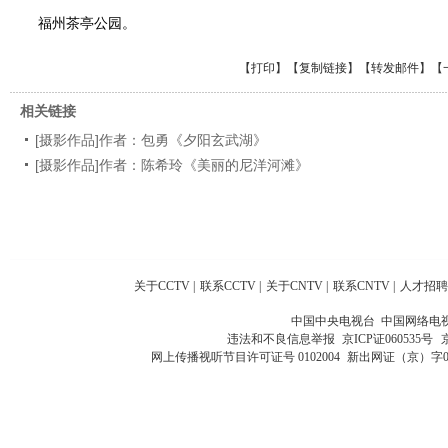
福州茶亭公园。
【
打印
】【
复制链接
】【
转发邮件
】
【
相关链接
[摄影作品]作者：包勇《夕阳玄武湖》
[摄影作品]作者：陈希玲《美丽的尼洋河滩》
关于CCTV
|
联系CCTV
|
关于CNTV
|
联系CNTV
|
人才招聘
中国中央电视台 中国网络电
违法和不良信息举报
京ICP证060535号
网上传播视听节目许可证号 0102004
新出网证（京）字0