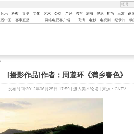
音乐
科教
青少
文化
艺术
公益
产经
汽车
旅游
健康
时尚
三农
商
直播中国
赛事直播
网络电视客户端
|
高清
电影
电视剧
纪录片
动
>
[摄影作品]作者：周遵环《满乡春色》
发布时间:2012年06月25日 17:59 |
进入美术论坛
| 来源：CNTV