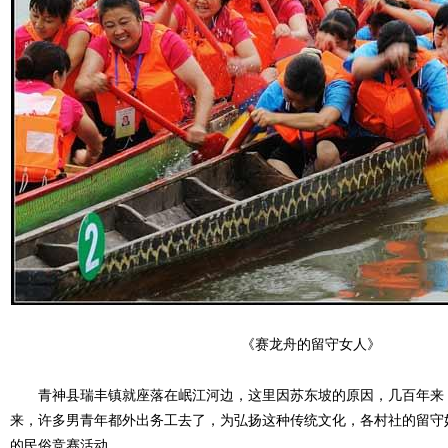
《赛龙舟的留守女人》
青神县瑞丰镇就座落在岷江河边，这里因苏东坡的原因，几百年来，
来，许多男青年都外出务工去了，为弘扬这种传统文化，各村社的留守
的民俗竞赛活动。