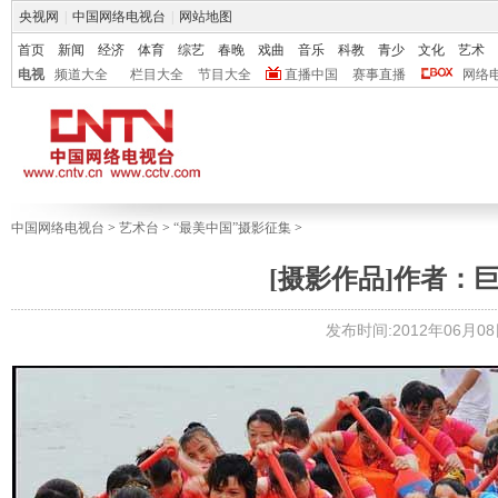
央视网
|
中国网络电视台
|
网站地图
首页
新闻
经济
体育
综艺
春晚
戏曲
音乐
科教
青少
文化
艺术
电视
频道大全
栏目大全
节目大全
直播中国
赛事直播
网络
中国网络电视台
>
艺术台
>
“最美中国”摄影征集
>
[摄影作品]作者：
发布时间:2012年06月08日 