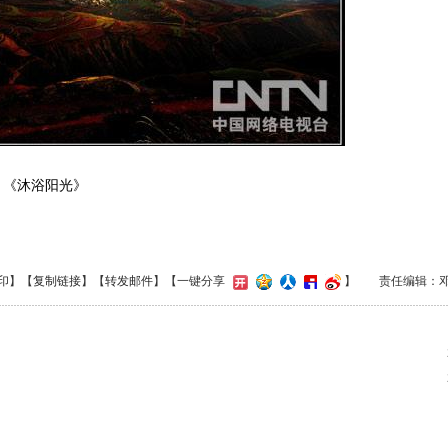
《沐浴阳光》
印
】【
复制链接
】【
转发邮件
】
【一键分享
】
责任编辑：
》