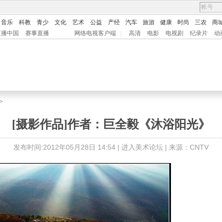
音乐
科教
青少
文化
艺术
公益
产经
汽车
旅游
健康
时尚
三农
商
直播中国
赛事直播
网络电视客户端
|
高清
电影
电视剧
纪录片
动
>
[摄影作品]作者：巨全毅《沐浴阳光》
发布时间:2012年05月28日 14:54 |
进入美术论坛
| 来源：CNTV