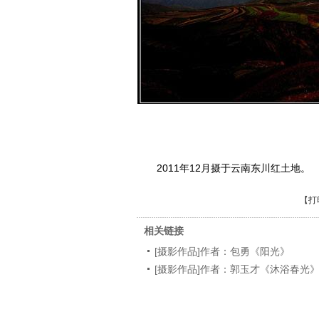
2011年12月摄于云南东川红土地。
【
打
相关链接
[摄影作品]作者：包勇《阳光》
[摄影作品]作者：郭玉才《沐浴春光