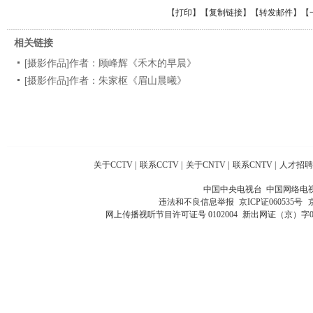
【
打印
】【
复制链接
】【
转发邮件
】
【
相关链接
[摄影作品]作者：顾峰辉《禾木的早晨》
[摄影作品]作者：朱家枢《眉山晨曦》
关于CCTV
|
联系CCTV
|
关于CNTV
|
联系CNTV
|
人才招聘
中国中央电视台 中国网络电
违法和不良信息举报
京ICP证060535号
网上传播视听节目许可证号 0102004
新出网证（京）字0