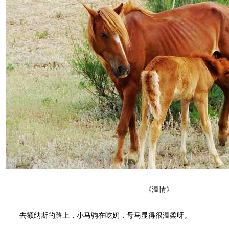
《温情》
去额纳斯的路上，小马驹在吃奶，母马显得很温柔呀。