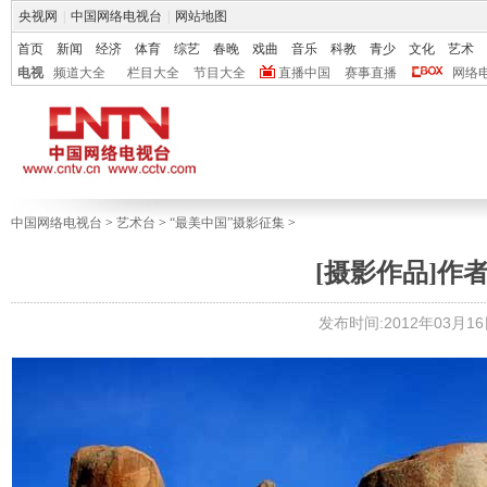
央视网
|
中国网络电视台
|
网站地图
首页
新闻
经济
体育
综艺
春晚
戏曲
音乐
科教
青少
文化
艺术
电视
频道大全
栏目大全
节目大全
直播中国
赛事直播
网络
中国网络电视台
>
艺术台
>
“最美中国”摄影征集
>
[摄影作品]作
发布时间:2012年03月16日 