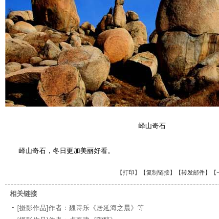
峄山奇石
峄山奇石，冬日更加美丽好看。
【
打印
】【
复制链接
】【
转发邮件
】
【
相关链接
[摄影作品]作者：魏诗乐《居延海之晨》等