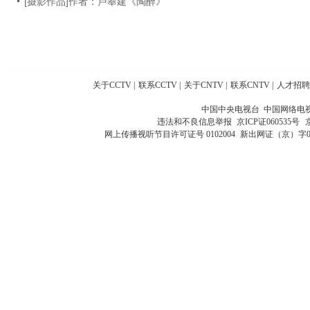
[摄影作品]作者：卢奉建《陶醉》
关于CCTV
|
联系CCTV
|
关于CNTV
|
联系CNTV
|
人才招聘
中国中央电视台 中国网络电
违法和不良信息举报
京ICP证060535号
网上传播视听节目许可证号 0102004
新出网证（京）字0