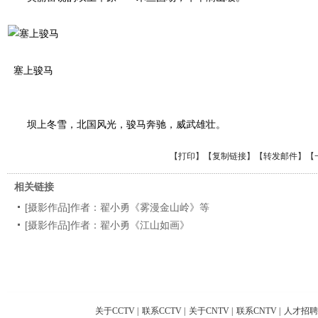
塞上骏马
坝上冬雪，北国风光，骏马奔驰，威武雄壮。
【
打印
】【
复制链接
】【
转发邮件
】
【
相关链接
[摄影作品]作者：翟小勇《雾漫金山岭》等
[摄影作品]作者：翟小勇《江山如画》
关于CCTV
|
联系CCTV
|
关于CNTV
|
联系CNTV
|
人才招聘