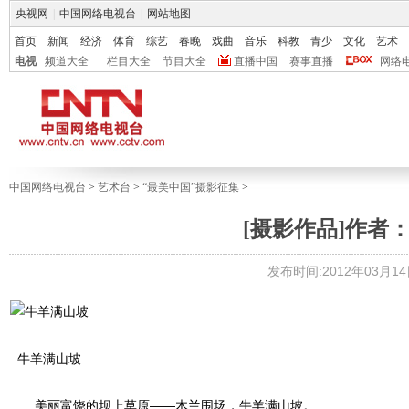
央视网
|
中国网络电视台
|
网站地图
首页
新闻
经济
体育
综艺
春晚
戏曲
音乐
科教
青少
文化
艺术
电视
频道大全
栏目大全
节目大全
直播中国
赛事直播
网络
中国网络电视台
>
艺术台
>
“最美中国”摄影征集
>
[摄影作品]作者
发布时间:2012年03月14日 
牛羊满山坡
美丽富饶的坝上草原——木兰围场，牛羊满山坡。