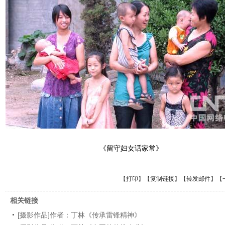
《留守妇女话家常》
【
打印
】【
复制链接
】【
转发邮件
】
【
相关链接
[摄影作品]作者：丁林《传承雷锋精神》