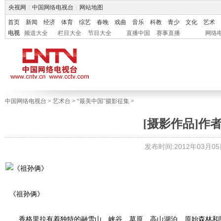
央视网
|
中国网络电视台
|
网站地图
首页
新闻
经济
体育
综艺
春晚
戏曲
音乐
科教
青少
文化
艺术
电视
频道大全
栏目大全
节目大全
直播中国
赛事直播
网络
中国网络电视台
>
艺术台
>
“最美中国”摄影征集
>
[摄影作品]作
发布时间:2012年03月05日 
《祖孙俩》
香格里拉有着独特的融雪山、峡谷、草原、高山湖泊、原始森林和民