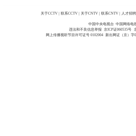
关于CCTV
|
联系CCTV
|
关于CNTV
|
联系CNTV
|
人才招聘
中国中央电视台 中国网络电
违法和不良信息举报
京ICP证060535号
网上传播视听节目许可证号 0102004
新出网证（京）字0