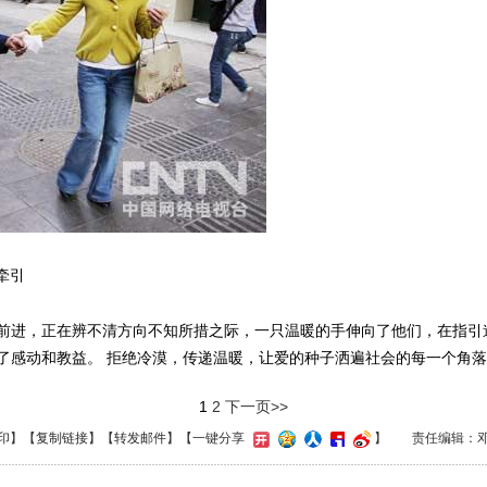
牵引
进，正在辨不清方向不知所措之际，一只温暖的手伸向了他们，在指引
了感动和教益。 拒绝冷漠，传递温暖，让爱的种子洒遍社会的每一个角
1
2
下一页>>
印
】【
复制链接
】【
转发邮件
】
【一键分享
】
责任编辑：