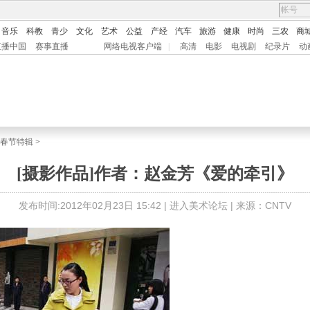
音乐
科教
青少
文化
艺术
公益
产经
汽车
旅游
健康
时尚
三农
商
直播中国
赛事直播
网络电视客户端
|
高清
电影
电视剧
纪录片
动
-春节特辑
>
[摄影作品]作者：赵金芳《爱的牵引》
发布时间:2012年02月23日 15:42 |
进入美术论坛
| 来源：CNTV