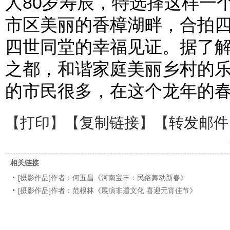
人80岁寿辰，特选择这样一
市区美丽的香樟湖畔，合拍
四世同堂的幸福见证。据了
之都，和谐家庭美丽乡村的
的市民很多，在这个龙年的春
【
打印
】【
复制链接
】【
转发邮件
相关链接
[摄影作品]作者：何五昌《河南宝丰：民俗舞动新春》
[摄影作品]作者：范根林《展演非遗文化 喜迎元宵佳节》