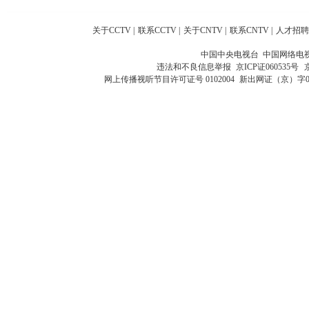
关于CCTV
|
联系CCTV
|
关于CNTV
|
联系CNTV
|
人才招聘
中国中央电视台 中国网络电
违法和不良信息举报
京ICP证060535号
网上传播视听节目许可证号 0102004
新出网证（京）字0