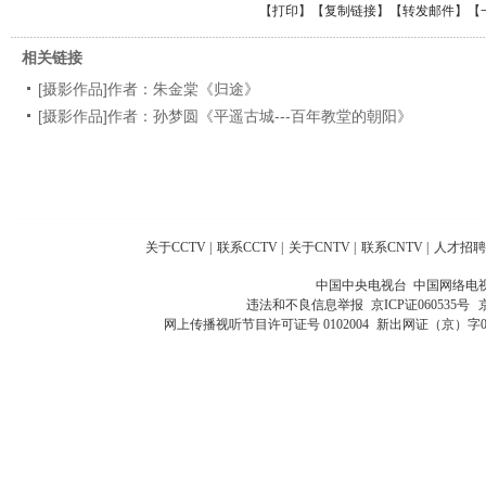
【
打印
】【
复制链接
】【
转发邮件
】
【
相关链接
[摄影作品]作者：朱金棠《归途》
[摄影作品]作者：孙梦圆《平遥古城---百年教堂的朝阳》
关于CCTV
|
联系CCTV
|
关于CNTV
|
联系CNTV
|
人才招聘
中国中央电视台 中国网络电
违法和不良信息举报
京ICP证060535号
网上传播视听节目许可证号 0102004
新出网证（京）字0