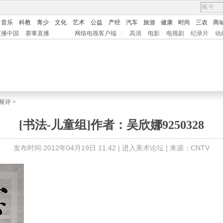
音乐
科教
青少
文化
艺术
公益
产经
汽车
旅游
健康
时尚
三农
商
直播中国
赛事直播
网络电视客户端
|
高清
电影
电视剧
纪录片
动
展评
>
[书法-儿童组]作者：吴欣娜9250328
发布时间:2012年04月19日 11:42 |
进入美术论坛
| 来源：CNTV