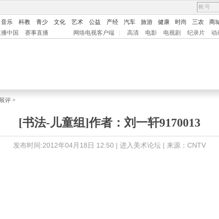
音乐
科教
青少
文化
艺术
公益
产经
汽车
旅游
健康
时尚
三农
商
直播中国
赛事直播
网络电视客户端
|
高清
电影
电视剧
纪录片
动
展评
>
[书法-儿童组]作者：刘一轩9170013
发布时间:2012年04月18日 12:50 |
进入美术论坛
| 来源：CNTV