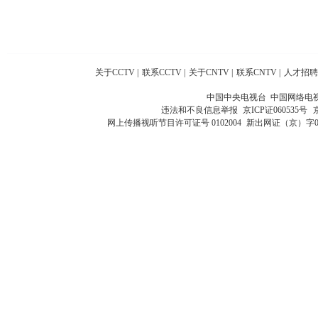
关于CCTV
|
联系CCTV
|
关于CNTV
|
联系CNTV
|
人才招聘
中国中央电视台 中国网络电
违法和不良信息举报
京ICP证060535号
网上传播视听节目许可证号 0102004
新出网证（京）字0