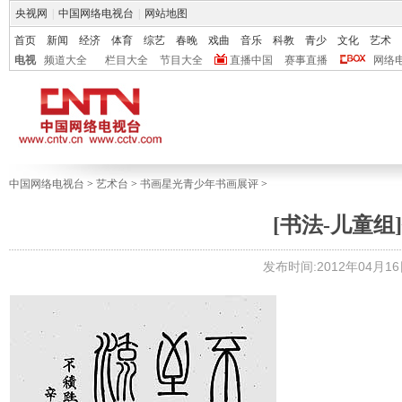
央视网
|
中国网络电视台
|
网站地图
首页
新闻
经济
体育
综艺
春晚
戏曲
音乐
科教
青少
文化
艺术
电视
频道大全
栏目大全
节目大全
直播中国
赛事直播
网络
中国网络电视台
>
艺术台
>
书画星光青少年书画展评
>
[书法-儿童组]
发布时间:2012年04月16日 